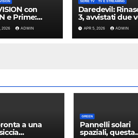
VISION
SERIE TV
TV E STREAMING
ISION con
Daredevil: Rinas
 e Prime:
3, avvistati due v
a promo per
noti sul set di N
, 2026
ADMIN
APR 5, 2026
ADMIN
nti TIM
York
GREEN
ronta a una
Pannelli solari
iccia
spaziali, questa