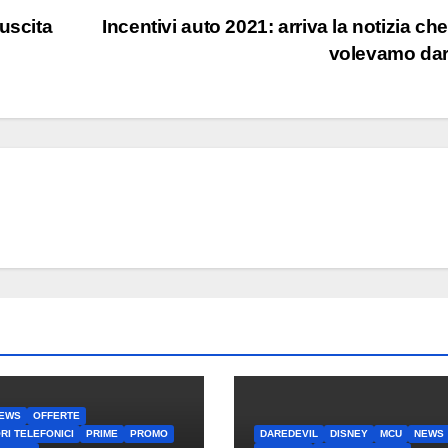
uscita
Incentivi auto 2021: arriva la notizia ch
volevamo da
EWS
OFFERTE
RI TELEFONICI
PRIME
PROMO
DAREDEVIL
DISNEY
MCU
NEWS