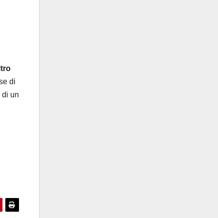
ltro
se di
 di un