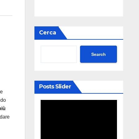
Cerca
Search
Posts Slider
me
ndo
più
ndare