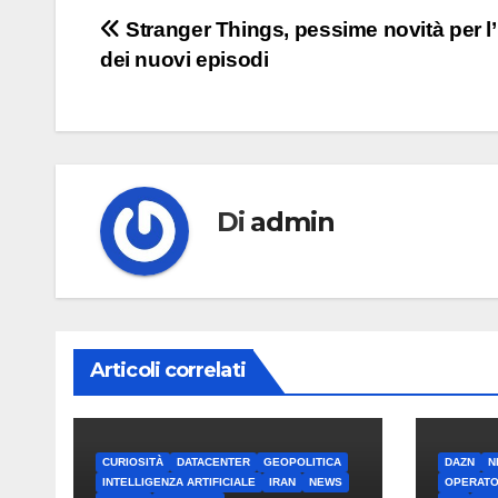
Navigazione
Stranger Things, pessime novità per l’
dei nuovi episodi
articoli
Di
admin
Articoli correlati
CURIOSITÀ
DATACENTER
GEOPOLITICA
DAZN
N
INTELLIGENZA ARTIFICIALE
IRAN
NEWS
OPERATO