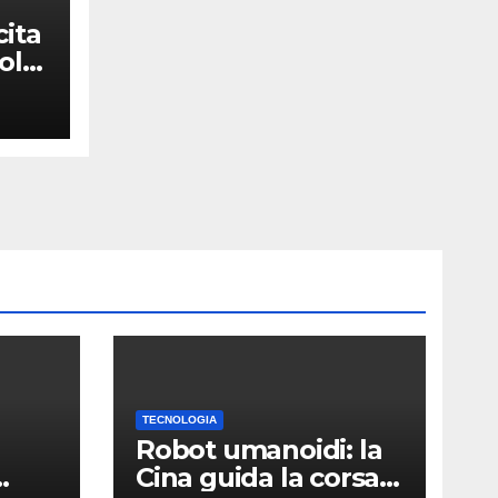
cita
olti
ew
TECNOLOGIA
Robot umanoidi: la
Cina guida la corsa