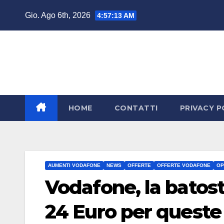
Salta
Gio. Ago 6th, 2026
4:57:14 AM
al
contenuto
HOME
CONTATTI
PRIVACY P
AUMENTI VODAFONE
NEWS
OFFERTE
OFFERTE VODAFONE
OP
Vodafone, la batost
24 Euro per queste