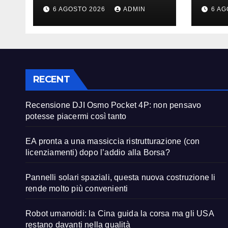
non pensavo
rist
6 AGOSTO 2026
ADMIN
6 AG
potesse piacermi
lice
così tanto
l’ad
RECENT
Recensione DJI Osmo Pocket 4P: non pensavo
potesse piacermi così tanto
EA pronta a una massiccia ristrutturazione (con
licenziamenti) dopo l’addio alla Borsa?
Pannelli solari spaziali, questa nuova costruzione li
rende molto più convenienti
Robot umanoidi: la Cina guida la corsa ma gli USA
restano davanti nella qualità