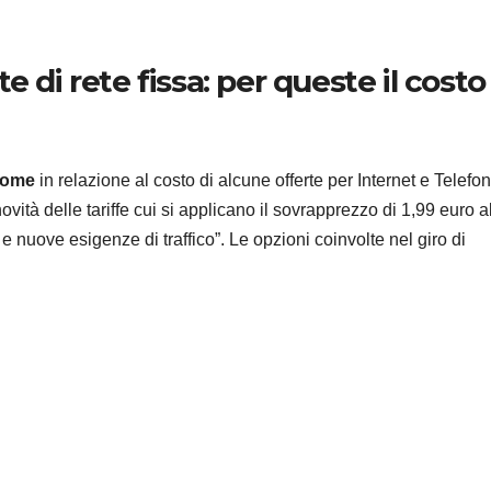
 di rete fissa: per queste il costo
DJI
VIDEO RECE
Recen
Home
in relazione al costo di alcune offerte per Internet e Telefon
DJI O
vità delle tariffe cui si applicano il sovrapprezzo di 1,99 euro a
 e nuove esigenze di traffico”. Le opzioni coinvolte nel giro di
Pocket
6 AGOSTO 2
non p
potess
piacer
tanto