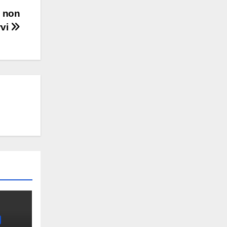
e non
rvi