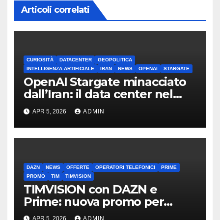
Articoli correlati
CURIOSITÀ
DATACENTER
GEOPOLITICA
INTELLIGENZA ARTIFICIALE
IRAN
NEWS
OPENAI
STARGATE
OpenAI Stargate minacciato
dall’Iran: il data center nel
mirino
APR 5, 2026
ADMIN
DAZN
NEWS
OFFERTE
OPERATORI TELEFONICI
PRIME
PROMO
TIM
TIMVISION
TIMVISION con DAZN e
Prime: nuova promo per
clienti TIM
APR 5, 2026
ADMIN