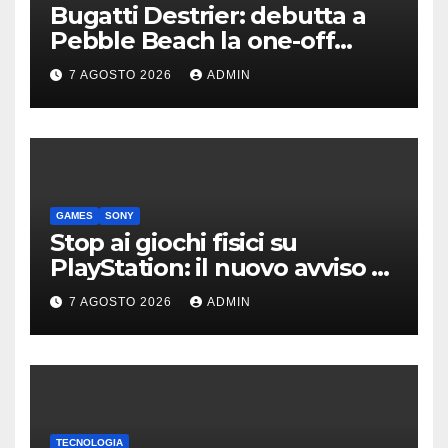
Bugatti Destrier: debutta a
Pebble Beach la one-off
derivata dalla Bolide
7 AGOSTO 2026
ADMIN
GAMES
SONY
Stop ai giochi fisici su
PlayStation: il nuovo avviso di
Sony è l’ennesima conferma
7 AGOSTO 2026
ADMIN
TECNOLOGIA