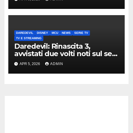
DAREDEVIL
DISNEY
MCU
NEWS
SERIE TV
TV E STREAMING
Daredevil: Rinascita 3,
avvistati due volti noti sul set
di New York
APR 5, 2026
ADMIN