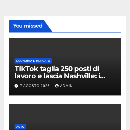
You missed
ECONOMIA E MERCATO
TikTok taglia 250 posti di
lavoro e lascia Nashville: i
motivi della scelta
7 AGOSTO 2026
ADMIN
AUTO