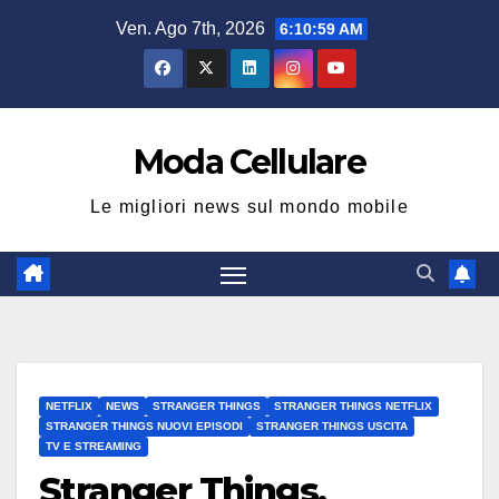
Salta
Ven. Ago 7th, 2026
6:11:00 AM
al
contenuto
Moda Cellulare
Le migliori news sul mondo mobile
NETFLIX
NEWS
STRANGER THINGS
STRANGER THINGS NETFLIX
STRANGER THINGS NUOVI EPISODI
STRANGER THINGS USCITA
TV E STREAMING
Stranger Things,