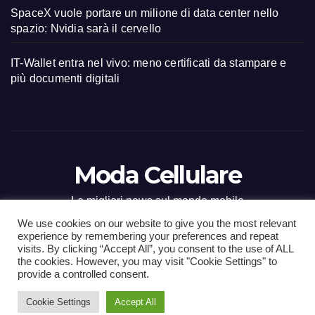
SpaceX vuole portare un milione di data center nello
spazio: Nvidia sarà il cervello
IT-Wallet entra nel vivo: meno certificati da stampare e
più documenti digitali
Moda Cellulare
Le migliori news sul mondo mobile
We use cookies on our website to give you the most relevant
experience by remembering your preferences and repeat
visits. By clicking “Accept All”, you consent to the use of ALL
the cookies. However, you may visit "Cookie Settings" to
Proudly powered by WordPress
|
Tema: Newsup di
Themeansar
.
provide a controlled consent.
Cookie Settings
Accept All
Home
Contact
CONTATTI
Privacy Policy