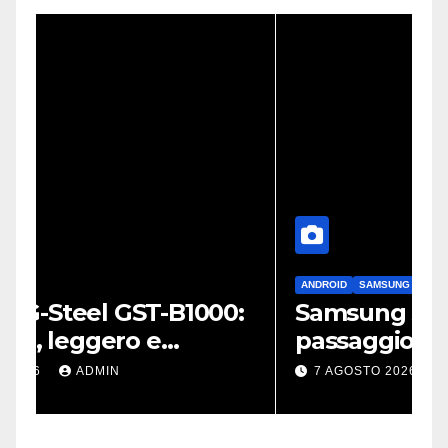
ANDROID
SAMSUNG
A
:
Samsung semplifica il
L
passaggio da iPhone: passa
a
WhatsApp e c’è l’assistenza
p
7 AGOSTO 2026
ADMIN