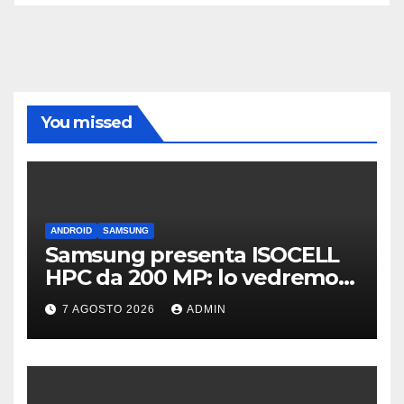
You missed
ANDROID
SAMSUNG
Samsung presenta ISOCELL
HPC da 200 MP: lo vedremo
sui Galaxy S27?
7 AGOSTO 2026
ADMIN