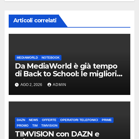
Articoli correlati
MEDIAWORLD
NOTEBOOK
Da MediaWorld è già tempo
di Back to School: le migliori
offerte fino al 13 agosto
AGO 2, 2026
ADMIN
DAZN
NEWS
OFFERTE
OPERATORI TELEFONICI
PRIME
PROMO
TIM
TIMVISION
TIMVISION con DAZN e