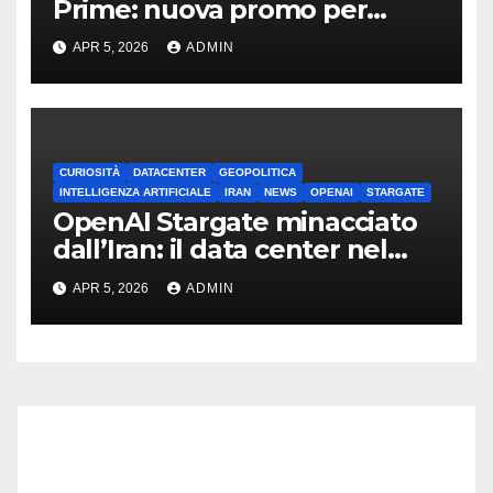
Prime: nuova promo per
clienti TIM
APR 5, 2026
ADMIN
CURIOSITÀ
DATACENTER
GEOPOLITICA
INTELLIGENZA ARTIFICIALE
IRAN
NEWS
OPENAI
STARGATE
OpenAI Stargate minacciato
dall’Iran: il data center nel
mirino
APR 5, 2026
ADMIN