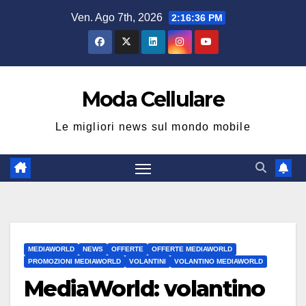
Salta
Ven. Ago 7th, 2026
2:16:36 PM
al
contenuto
Moda Cellulare
Le migliori news sul mondo mobile
MEDIAWORLD
NEWS
OFFERTE
OFFERTE MEDIAWORLD
PROMOZIONI MEDIAWORLD
VOLANTINI
VOLANTINO MEDIAWORLD
MediaWorld: volantino