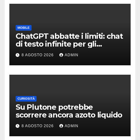
MOBILE
ChatGPT abbatte i limiti: chat
di testo infinite per gli
account gratis e intelligenza
8 AGOSTO 2026
ADMIN
potenziata
CURIOSITÀ
Su Plutone potrebbe
scorrere ancora azoto liquido
8 AGOSTO 2026
ADMIN