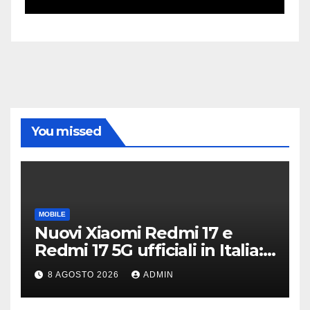
You missed
MOBILE
Nuovi Xiaomi Redmi 17 e
Redmi 17 5G ufficiali in Italia:
specifiche tecniche,
8 AGOSTO 2026
ADMIN
differenze e prezzi