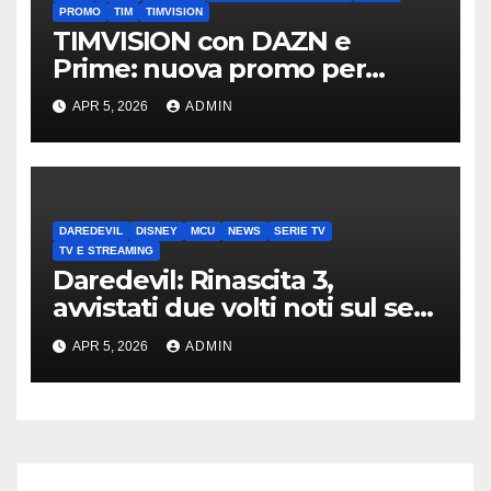
PROMO
TIM
TIMVISION
TIMVISION con DAZN e
Prime: nuova promo per
clienti TIM
APR 5, 2026
ADMIN
DAREDEVIL
DISNEY
MCU
NEWS
SERIE TV
TV E STREAMING
Daredevil: Rinascita 3,
avvistati due volti noti sul set
di New York
APR 5, 2026
ADMIN