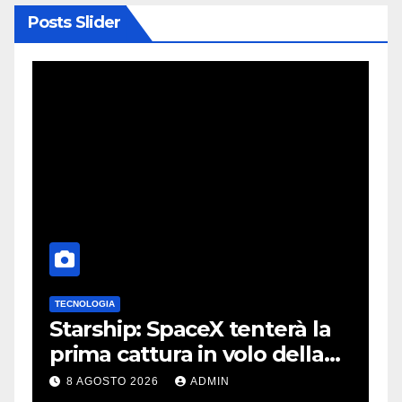
Posts Slider
TECNOLOGIA
 e
Starship: SpaceX tenterà la
prima cattura in volo della
navetta
8 AGOSTO 2026
ADMIN