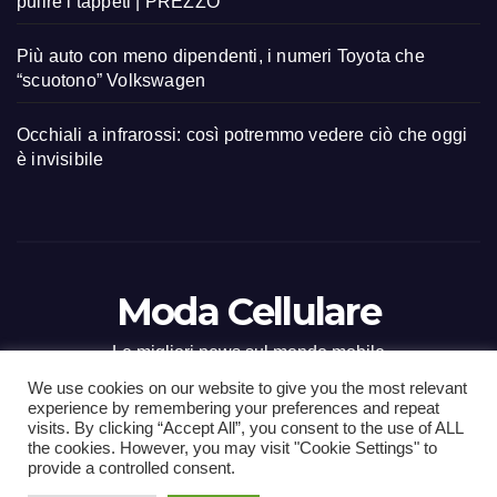
pulire i tappeti | PREZZO
Più auto con meno dipendenti, i numeri Toyota che
“scuotono” Volkswagen
Occhiali a infrarossi: così potremmo vedere ciò che oggi
è invisibile
Moda Cellulare
Le migliori news sul mondo mobile
We use cookies on our website to give you the most relevant
experience by remembering your preferences and repeat
visits. By clicking “Accept All”, you consent to the use of ALL
the cookies. However, you may visit "Cookie Settings" to
Proudly powered by WordPress
|
Tema: Newsup di
Themeansar
.
provide a controlled consent.