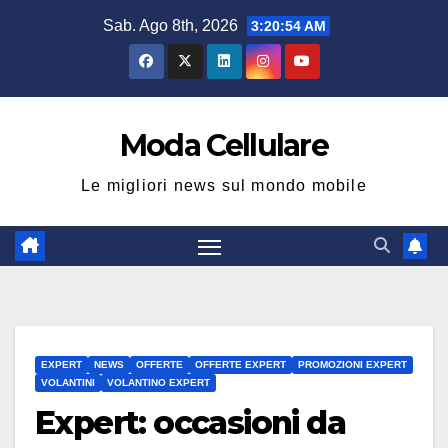
Salta
Sab. Ago 8th, 2026
3:20:55 AM
al
contenuto
Moda Cellulare
Le migliori news sul mondo mobile
EXPERT
NEWS
OFFERTE
OFFERTE EXPERT
PROMOZIONI EXPERT
VOLANTINI
VOLANTINO EXPERT
Expert: occasioni da