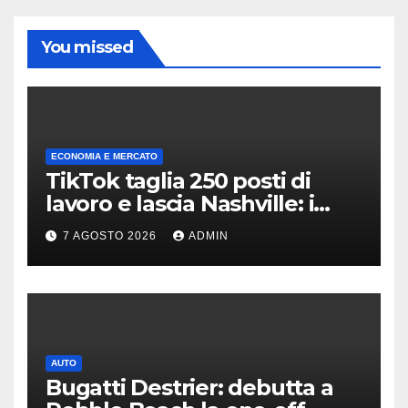
You missed
ECONOMIA E MERCATO
TikTok taglia 250 posti di
lavoro e lascia Nashville: i
motivi della scelta
7 AGOSTO 2026
ADMIN
AUTO
Bugatti Destrier: debutta a