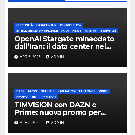
CURIOSITÀ
DATACENTER
GEOPOLITICA
INTELLIGENZA ARTIFICIALE
IRAN
NEWS
OPENAI
STARGATE
OpenAI Stargate minacciato
dall’Iran: il data center nel
mirino
APR 5, 2026
ADMIN
DAZN
NEWS
OFFERTE
OPERATORI TELEFONICI
PRIME
PROMO
TIM
TIMVISION
TIMVISION con DAZN e
Prime: nuova promo per
clienti TIM
APR 5, 2026
ADMIN