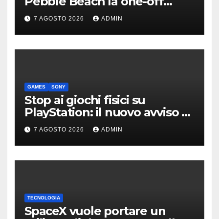
Pebble Beach la one-off
derivata dalla Bolide
7 AGOSTO 2026
ADMIN
GAMES
SONY
Stop ai giochi fisici su
PlayStation: il nuovo avviso di
Sony è l’ennesima conferma
7 AGOSTO 2026
ADMIN
TECNOLOGIA
SpaceX vuole portare un