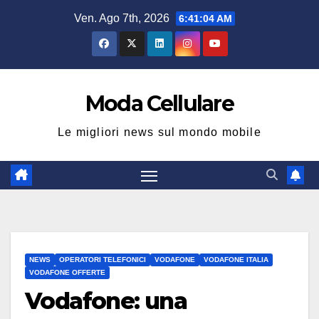
Salta
Ven. Ago 7th, 2026
6:41:04 AM
al
contenuto
Moda Cellulare
Le migliori news sul mondo mobile
NEWS
OPERATORI TELEFONICI
VODAFONE
VODAFONE ITALIA
VODAFONE OFFERTE
Vodafone: una