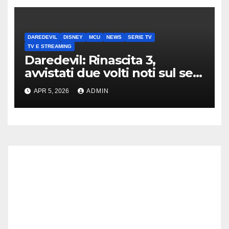
DAREDEVIL
DISNEY
MCU
NEWS
SERIE TV
TV E STREAMING
Daredevil: Rinascita 3,
avvistati due volti noti sul set
di New York
APR 5, 2026
ADMIN