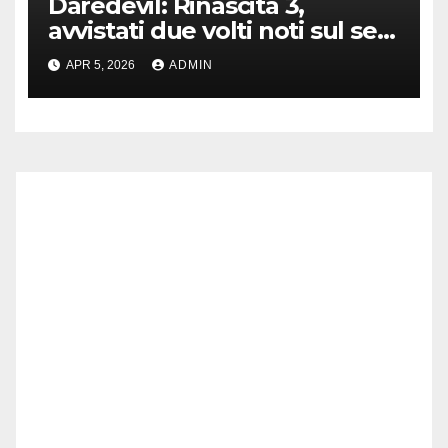
Daredevil: Rinascita 3,
avvistati due volti noti sul set
di New York
APR 5, 2026
ADMIN