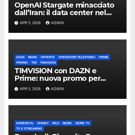
OpenAI Stargate minacciato
dall’Iran: il data center nel
mirino
APR 5, 2026
ADMIN
DAZN
NEWS
OFFERTE
OPERATORI TELEFONICI
PRIME
PROMO
TIM
TIMVISION
TIMVISION con DAZN e
Prime: nuova promo per
clienti TIM
APR 5, 2026
ADMIN
DAREDEVIL
DISNEY
MCU
NEWS
SERIE TV
TV E STREAMING