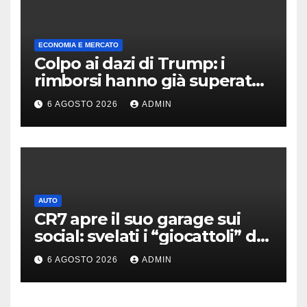
ECONOMIA E MERCATO
Colpo ai dazi di Trump: i
rimborsi hanno già superato i
100 miliardi di dollari
6 AGOSTO 2026
ADMIN
AUTO
CR7 apre il suo garage sui
social: svelati i “giocattoli” da
oltre 40 milioni
6 AGOSTO 2026
ADMIN