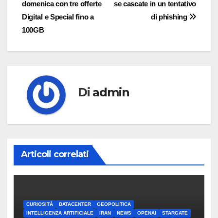
domenica con tre offerte
se cascate in un tentativo
articoli
Digital e Special fino a
di phishing
100GB
Di
admin
Articoli correlati
CURIOSITÀ
DATACENTER
GEOPOLITICA
INTELLIGENZA ARTIFICIALE
IRAN
NEWS
OPENAI
STARGATE