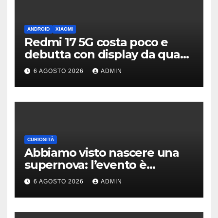
ANDROID
XIAOMI
Redmi 17 5G costa poco e
debutta con display da quasi
7 pollici e batteria enorme
6 AGOSTO 2026
ADMIN
CURIOSITÀ
Abbiamo visto nascere una
supernova: l’evento è
rarissimo
6 AGOSTO 2026
ADMIN