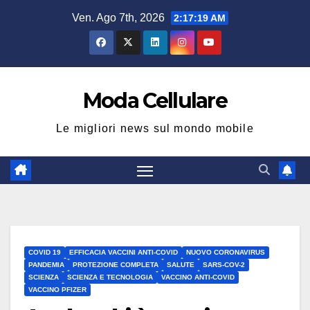
Salta
Ven. Ago 7th, 2026
2:17:19 AM
al
contenuto
Moda Cellulare
Le migliori news sul mondo mobile
COVID 19
EFFICACIA VACCINI ANTI-COVID
NUOVO CORONAVIRUS
PANDEMIA
PROTEZIONE COMPLETA
SALUTE
SARS-COV-2
SCIENZA
SCIENZA E TECNOLOGIA
VACCINO ANTI-COVID
VACCINO PFIZER