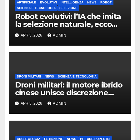
ARTIFICIALE
EVOLUTIVI
INTELLIGENZA
NEWS
ROBOT
SCIENZA E TECNOLOGIA
SELEZIONE
Robot evolutivi: l’IA che imita
la selezione naturale, ecco
cosa fanno
APR 5, 2026
ADMIN
DRONI MILITARI
NEWS
SCIENZA E TECNOLOGIA
Droni militari: il motore ibrido
cinese unisce discrezione
operativa e autonomia
APR 5, 2026
ADMIN
ARCHEOLOGIA
ESTINZIONE
NEWS
PITTURE-RUPESTRI