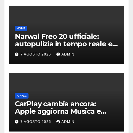
HOME
Narwal Freo 20 ufficiale:
autopulizia in tempo reale e
speciale design in tessuto
7 AGOSTO 2026
ADMIN
APPLE
CarPlay cambia ancora:
Apple aggiorna Musica e
Podcast in auto
7 AGOSTO 2026
ADMIN