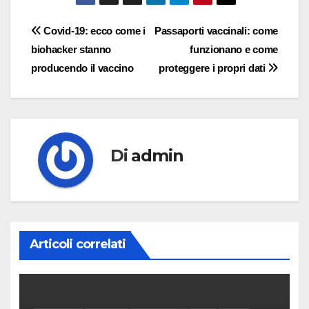
Navigazione
Covid-19: ecco come i
Passaporti vaccinali: come
biohacker stanno
funzionano e come
articoli
producendo il vaccino
proteggere i propri dati
Di
admin
Articoli correlati