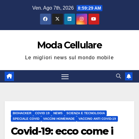
Salta
Ven. Ago 7th, 2026
8:59:30 AM
al
contenuto
Moda Cellulare
Le migliori news sul mondo mobile
BIOHACKER
COVID 19
NEWS
SCIENZA E TECNOLOGIA
SPECIALE COVID
VACCINI HOMEMADE
VACCINO ANTI COVID-19
Covid-19: ecco come i