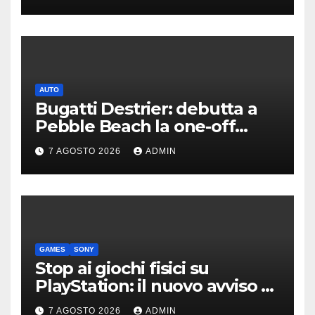
AUTO
Bugatti Destrier: debutta a
Pebble Beach la one-off
derivata dalla Bolide
7 AGOSTO 2026
ADMIN
GAMES
SONY
Stop ai giochi fisici su
PlayStation: il nuovo avviso di
Sony è l’ennesima conferma
7 AGOSTO 2026
ADMIN