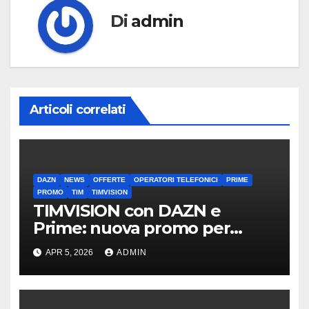
Di
admin
Articoli correlati
DAZN
NEWS
OFFERTE
OPERATORI TELEFONICI
PRIME
PROMO
TIM
TIMVISION
TIMVISION con DAZN e
Prime: nuova promo per
clienti TIM
APR 5, 2026
ADMIN