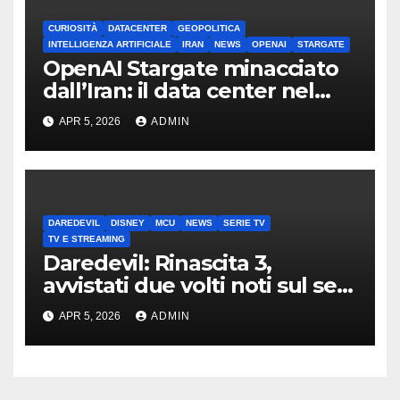
CURIOSITÀ
DATACENTER
GEOPOLITICA
INTELLIGENZA ARTIFICIALE
IRAN
NEWS
OPENAI
STARGATE
OpenAI Stargate minacciato
dall’Iran: il data center nel
mirino
APR 5, 2026
ADMIN
DAREDEVIL
DISNEY
MCU
NEWS
SERIE TV
TV E STREAMING
Daredevil: Rinascita 3,
avvistati due volti noti sul set
di New York
APR 5, 2026
ADMIN