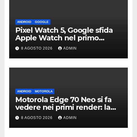
ANDROID
GOOGLE
Pixel Watch 5, Google sfida
Apple Watch nel primo
teaser: “sembra un orologio”
8 AGOSTO 2026
ADMIN
ANDROID
MOTOROLA
Motorola Edge 70 Neo si fa
vedere nei primi render: la
fotocamera è da 200 MP
8 AGOSTO 2026
ADMIN