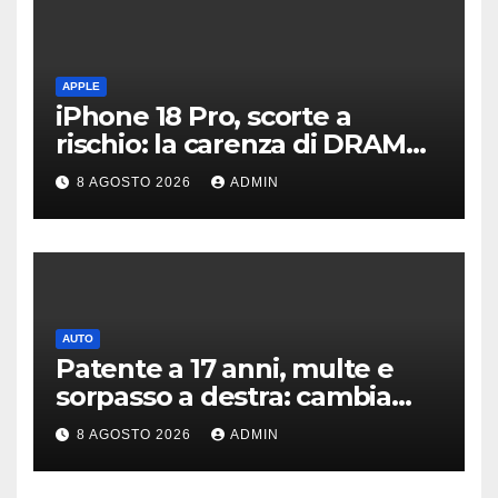
APPLE
iPhone 18 Pro, scorte a
rischio: la carenza di DRAM
potrebbe far slittare le
8 AGOSTO 2026
ADMIN
consegne
AUTO
Patente a 17 anni, multe e
sorpasso a destra: cambia
tutto, nuove regole allo
8 AGOSTO 2026
ADMIN
studio