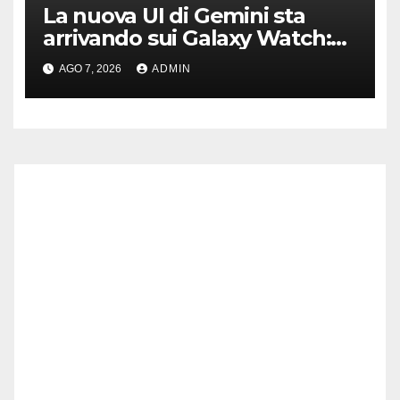
La nuova UI di Gemini sta
arrivando sui Galaxy Watch:
primi avvistamenti
AGO 7, 2026
ADMIN