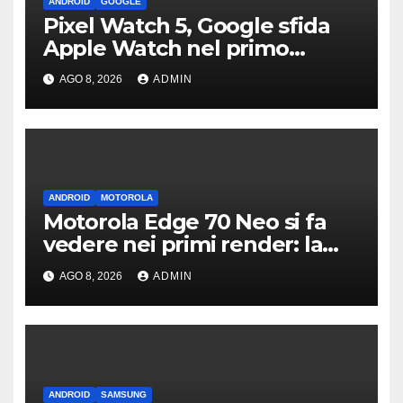
ANDROID
GOOGLE
Pixel Watch 5, Google sfida
Apple Watch nel primo
teaser: “sembra un orologio”
AGO 8, 2026
ADMIN
ANDROID
MOTOROLA
Motorola Edge 70 Neo si fa
vedere nei primi render: la
fotocamera è da 200 MP
AGO 8, 2026
ADMIN
ANDROID
SAMSUNG