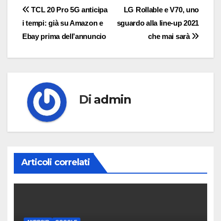
Navigazione
TCL 20 Pro 5G anticipa
LG Rollable e V70, uno
i tempi: già su Amazon e
sguardo alla line-up 2021
articoli
Ebay prima dell’annuncio
che mai sarà
Di
admin
Articoli correlati