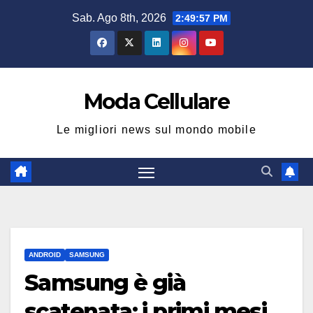
Salta
Sab. Ago 8th, 2026
2:49:57 PM
al
contenuto
Moda Cellulare
Le migliori news sul mondo mobile
ANDROID
SAMSUNG
Samsung è già
scatenata: i primi mesi