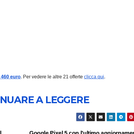
ANDROID
XIAOMI
Redmi 
costa 
debutt
6 AGOSTO 2
a
460 euro
. Per vedere le altre 21 offerte
clicca qui
.
displa
quasi 7
INUARE A LEGGERE
e batte
enorm
l
Google Pixel 5 con l’ultimo aggiorname