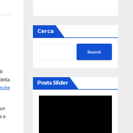
Cerca
Search
di
della
Posts Slider
anche
 un
a e