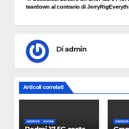
Navigazione
teardown al contrario di JerryRigEveryth
articoli
Di
admin
Articoli correlati
ANDROID
XIAOMI
ANDROID