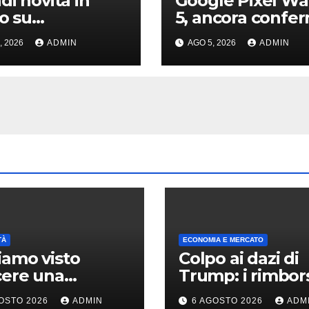
di novità in
Google Pixel Wa
vo su
5, ancora confe
sApp: “@tutti”
sulle pochissim
, 2026
ADMIN
AGO 5, 2026
ADMIN
e chat di
novità hardware
po e non solo
TÀ
ECONOMIA E MERCATO
amo visto
Colpo ai dazi di
cere una
Trump: i rimbor
rnova: l’evento
hanno già super
OSTO 2026
ADMIN
6 AGOSTO 2026
ADM