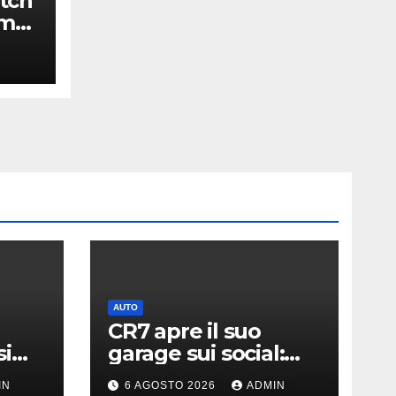
tch
rme
e
AUTO
CR7 apre il suo
si
garage sui social:
ato i
svelati i “giocattoli”
IN
6 AGOSTO 2026
ADMIN