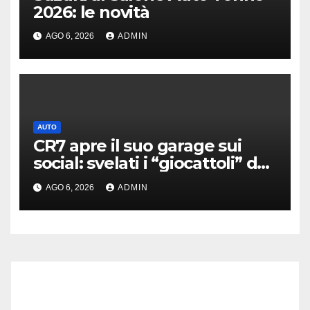
2026: le novità
AGO 6, 2026
ADMIN
AUTO
CR7 apre il suo garage sui
social: svelati i “giocattoli” da
oltre 40 milioni
AGO 6, 2026
ADMIN