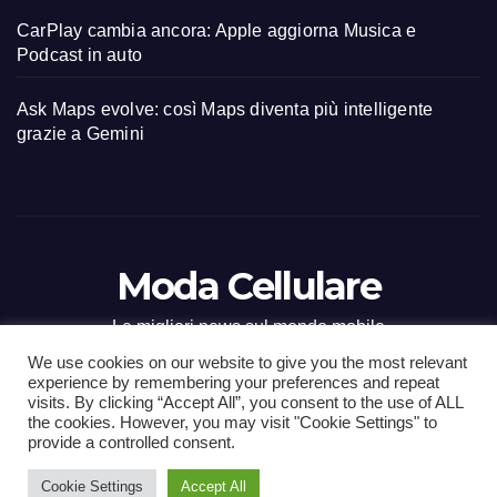
CarPlay cambia ancora: Apple aggiorna Musica e
Podcast in auto
Ask Maps evolve: così Maps diventa più intelligente
grazie a Gemini
Moda Cellulare
Le migliori news sul mondo mobile
We use cookies on our website to give you the most relevant
experience by remembering your preferences and repeat
visits. By clicking “Accept All”, you consent to the use of ALL
the cookies. However, you may visit "Cookie Settings" to
Proudly powered by WordPress
|
Tema: Newsup di
Themeansar
.
provide a controlled consent.
Cookie Settings
Accept All
Home
Contact
CONTATTI
Privacy Policy