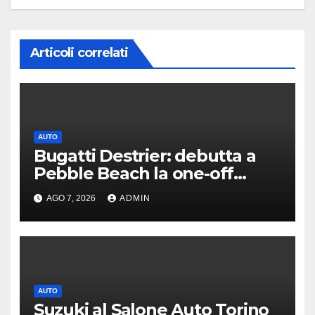
Articoli correlati
AUTO
Bugatti Destrier: debutta a
Pebble Beach la one-off
derivata dalla Bolide
AGO 7, 2026
ADMIN
AUTO
Suzuki al Salone Auto Torino