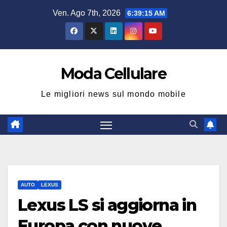
Salta
Ven. Ago 7th, 2026
6:39:16 AM
al
contenuto
Moda Cellulare
Le migliori news sul mondo mobile
AUTO
LEXUS
Lexus LS si aggiorna in
Europa con nuove