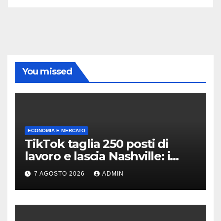
You missed
ECONOMIA E MERCATO
TikTok taglia 250 posti di
lavoro e lascia Nashville: i
motivi della scelta
7 AGOSTO 2026
ADMIN