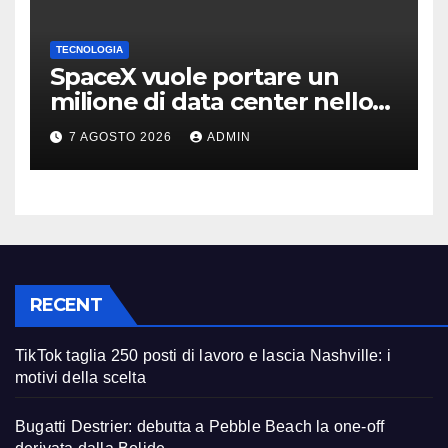
TECNOLOGIA
SpaceX vuole portare un
milione di data center nello
spazio: Nvidia sarà il cervello
7 AGOSTO 2026
ADMIN
RECENT
TikTok taglia 250 posti di lavoro e lascia Nashville: i
motivi della scelta
Bugatti Destrier: debutta a Pebble Beach la one-off