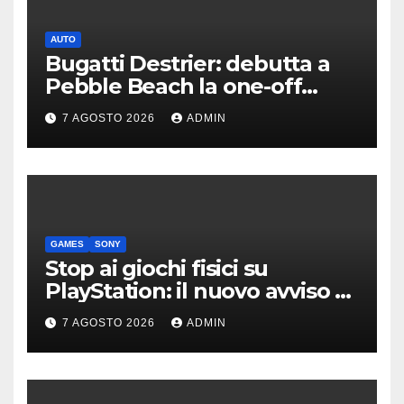
AUTO
Bugatti Destrier: debutta a
Pebble Beach la one-off
derivata dalla Bolide
7 AGOSTO 2026
ADMIN
GAMES
SONY
Stop ai giochi fisici su
PlayStation: il nuovo avviso di
Sony è l’ennesima conferma
7 AGOSTO 2026
ADMIN