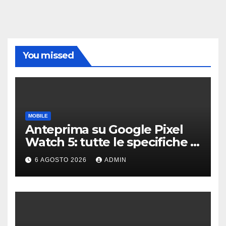
You missed
MOBILE
Anteprima su Google Pixel
Watch 5: tutte le specifiche e
i prezzi trapelati
6 AGOSTO 2026
ADMIN