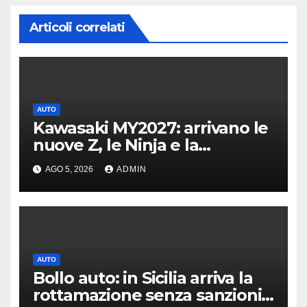
Articoli correlati
AUTO
Kawasaki MY2027: arrivano le
nuove Z, le Ninja e la
crossover Versys 650
AGO 5, 2026
ADMIN
AUTO
Bollo auto: in Sicilia arriva la
rottamazione senza sanzioni