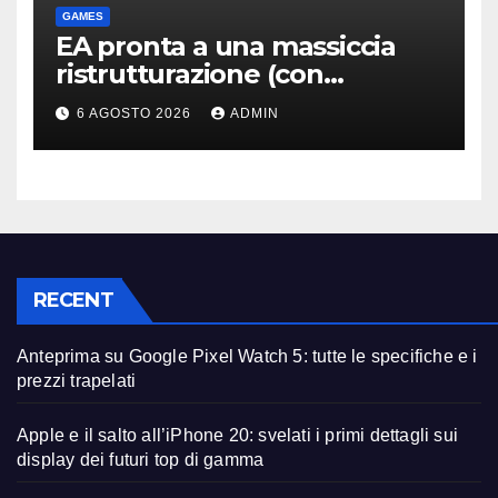
GAMES
EA pronta a una massiccia
ristrutturazione (con
licenziamenti) dopo l’addio
6 AGOSTO 2026
ADMIN
alla Borsa?
RECENT
Anteprima su Google Pixel Watch 5: tutte le specifiche e i
prezzi trapelati
Apple e il salto all’iPhone 20: svelati i primi dettagli sui
display dei futuri top di gamma