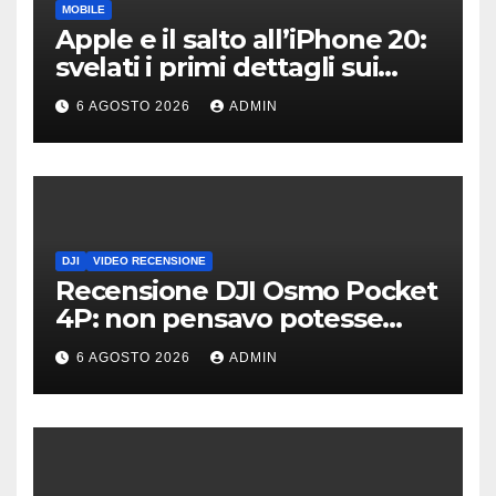
MOBILE
Apple e il salto all’iPhone 20:
svelati i primi dettagli sui
display dei futuri top di
6 AGOSTO 2026
ADMIN
gamma
DJI
VIDEO RECENSIONE
Recensione DJI Osmo Pocket
4P: non pensavo potesse
piacermi così tanto
6 AGOSTO 2026
ADMIN