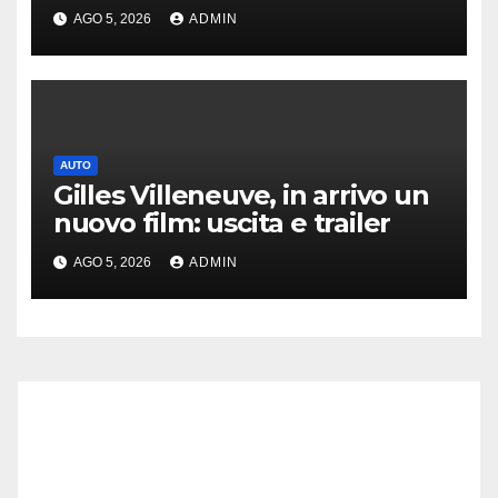
né interessi
AGO 5, 2026
ADMIN
AUTO
Gilles Villeneuve, in arrivo un
nuovo film: uscita e trailer
AGO 5, 2026
ADMIN