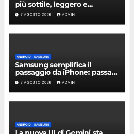
più sottile, leggero e
connesso
7 AGOSTO 2026
ADMIN
ANDROID
SAMSUNG
Samsung semplifica il
passaggio da iPhone: passa
WhatsApp e c’è l’assistenza
7 AGOSTO 2026
ADMIN
ANDROID
SAMSUNG
La nuova UI di Gemini sta