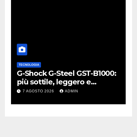
ANDROID
SAMSUNG
-Steel GST-B1000:
Samsung semplif
e, leggero e
passaggio da iP
WhatsApp e c’è 
26
ADMIN
7 AGOSTO 2026
ADM