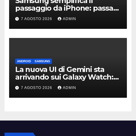
Samsung semplifica il
passaggio da iPhone: passa
WhatsApp e c’è l’assistenza
7 AGOSTO 2026
ADMIN
ANDROID
SAMSUNG
La nuova UI di Gemini sta
arrivando sui Galaxy Watch:
primi avvistamenti
7 AGOSTO 2026
ADMIN