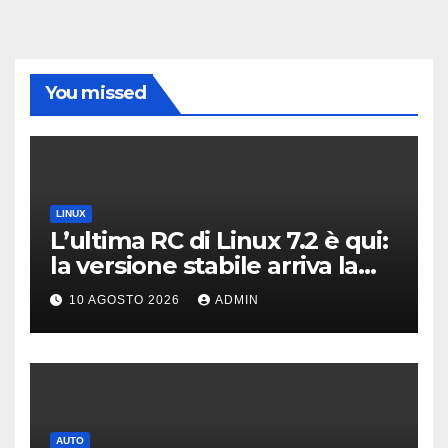
You missed
LINUX
L’ultima RC di Linux 7.2 è qui:
la versione stabile arriva la
prossima settimana
10 AGOSTO 2026
ADMIN
AUTO