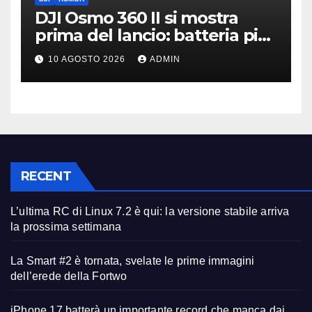
DJI Osmo 360 II si mostra
prima del lancio: batteria più
grande e video 8K
10 AGOSTO 2026
ADMIN
RECENT
L’ultima RC di Linux 7.2 è qui: la versione stabile arriva
la prossima settimana
La Smart #2 è tornata, svelate le prime immagini
dell’erede della Fortwo
iPhone 17 batterà un importante record che manca dai