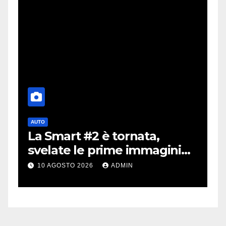
AUTO
A
La Smart #2 è tornata,
i
a
svelate le prime immagini
i
dell’erede della Fortwo
m
10 AGOSTO 2026
ADMIN
v