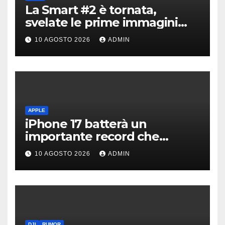
La Smart #2 è tornata,
svelate le prime immagini
dell’erede della Fortwo
10 AGOSTO 2026
ADMIN
APPLE
iPhone 17 batterà un
importante record che
manca dai tempi del buon
10 AGOSTO 2026
ADMIN
vecchio iPhone 4
DJI
RUMOR