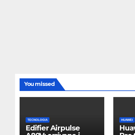
You missed
TECNOLOGIA
HUAWEI
Edifier Airpulse
Hua