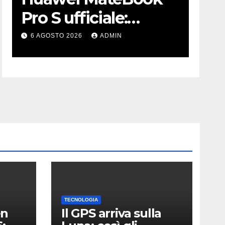
Pro S ufficiale:
sve
incredibilmente
pri
6 AGOSTO 2026
ADMIN
6 AG
leggero e
ele
supersottile
TECNOLOGIA
en
Il GPS arriva sulla