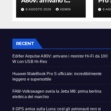
A80V: arrivano i
Pro 
monitor Hi-Fi da 100
incr
6 AGOSTO 2026
ADMIN
6 AG
W con USB Hi-Res
legg
supe
RECENT
Edifier Airpulse A80V: arrivano i monitor Hi-Fi da 100
W con USB Hi-Res
Huawei MateBook Pro S ufficiale: incredibilmente
leggero e supersottile
FAW-Volkswagen svela la Jetta M6: prima berlina
elettrica del marchio
Il GPS arriva sulla Luna: così gli astronauti non si