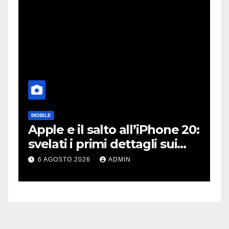
MOBILE
DJ
Apple e il salto all’iPhone 20:
R
e
svelati i primi dettagli sui
P
display dei futuri top di
p
6 AGOSTO 2026
ADMIN
gamma