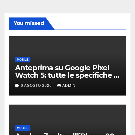
You missed
MOBILE
Anteprima su Google Pixel
Watch 5: tutte le specifiche e
i prezzi trapelati
6 AGOSTO 2026
ADMIN
MOBILE