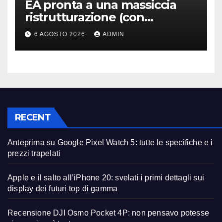
EA pronta a una massiccia
ristrutturazione (con
licenziamenti) dopo l’addio
6 AGOSTO 2026
ADMIN
alla Borsa?
RECENT
Anteprima su Google Pixel Watch 5: tutte le specifiche e i
prezzi trapelati
Apple e il salto all’iPhone 20: svelati i primi dettagli sui
display dei futuri top di gamma
Recensione DJI Osmo Pocket 4P: non pensavo potesse