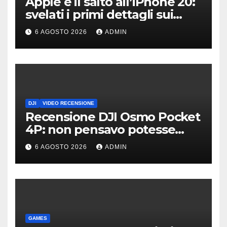
Apple e il salto all’iPhone 20:
svelati i primi dettagli sui
display dei futuri top di
6 AGOSTO 2026
ADMIN
gamma
DJI
VIDEO RECENSIONE
Recensione DJI Osmo Pocket
4P: non pensavo potesse
piacermi così tanto
6 AGOSTO 2026
ADMIN
GAMES