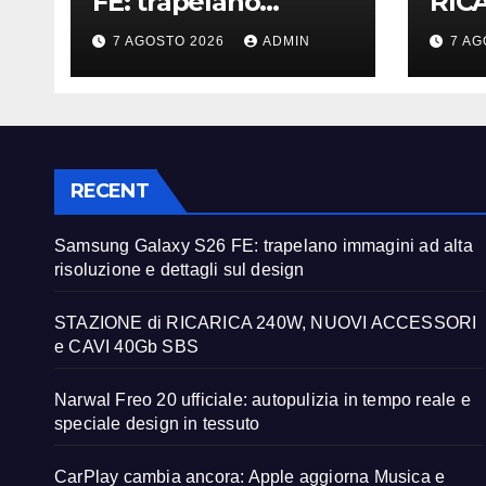
FE: trapelano
RIC
immagini ad alta
NUO
7 AGOSTO 2026
ADMIN
7 AG
risoluzione e
CAV
dettagli sul design
RECENT
Samsung Galaxy S26 FE: trapelano immagini ad alta
risoluzione e dettagli sul design
STAZIONE di RICARICA 240W, NUOVI ACCESSORI
e CAVI 40Gb SBS
Narwal Freo 20 ufficiale: autopulizia in tempo reale e
speciale design in tessuto
CarPlay cambia ancora: Apple aggiorna Musica e