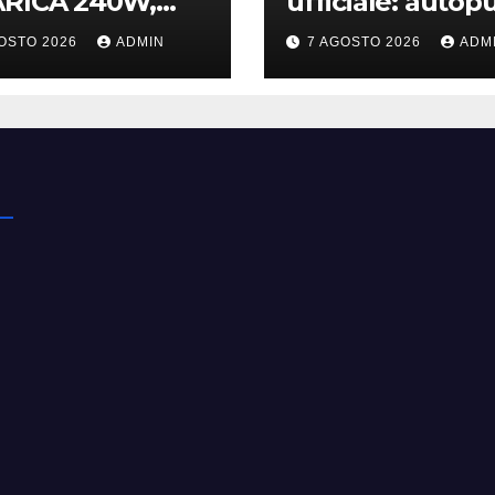
ARICA 240W,
ufficiale: autopu
VI ACCESSORI e
in tempo reale 
OSTO 2026
ADMIN
7 AGOSTO 2026
ADM
I 40Gb SBS
speciale design 
tessuto