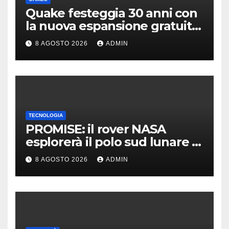
Quake festeggia 30 anni con
la nuova espansione gratuita
Dawn of The Machine
8 AGOSTO 2026
ADMIN
TECNOLOGIA
PROMISE: il rover NASA
esplorerà il polo sud lunare |
Cosa sappiamo
8 AGOSTO 2026
ADMIN