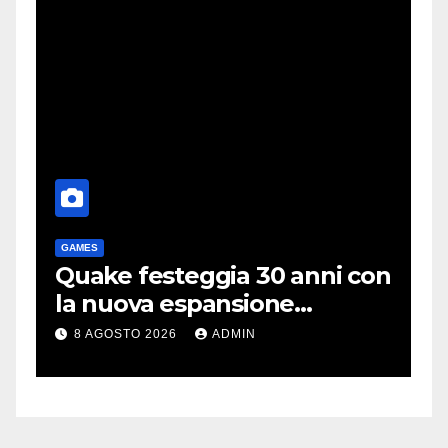
GAMES
T
me
Quake festeggia 30 anni con
P
la nuova espansione
e
gratuita Dawn of The
C
8 AGOSTO 2026
ADMIN
Machine