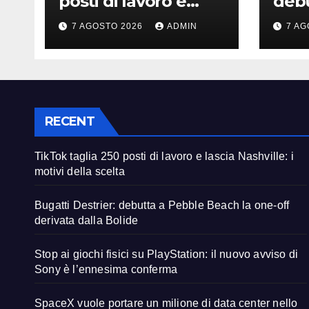
posti di lavoro e
debu
lascia Nashville: i
Beac
7 AGOSTO 2026
ADMIN
7 AG
motivi della scelta
deri
RECENT
TikTok taglia 250 posti di lavoro e lascia Nashville: i
motivi della scelta
Bugatti Destrier: debutta a Pebble Beach la one-off
derivata dalla Bolide
Stop ai giochi fisici su PlayStation: il nuovo avviso di
Sony è l’ennesima conferma
SpaceX vuole portare un milione di data center nello