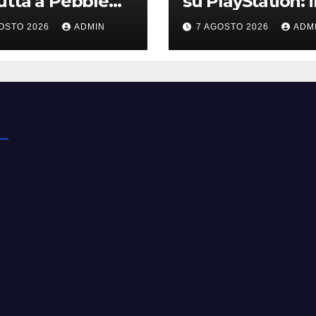
tta a Pebble
su PlayStation: i
h la one-off
nuovo avviso di
OSTO 2026
ADMIN
7 AGOSTO 2026
ADM
vata dalla Bolide
Sony è l’ennesi
conferma