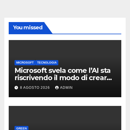
You missed
MICROSOFT
TECNOLOGIA
Microsoft svela come l’AI sta
riscrivendo il modo di creare
software
8 AGOSTO 2026
ADMIN
GREEN