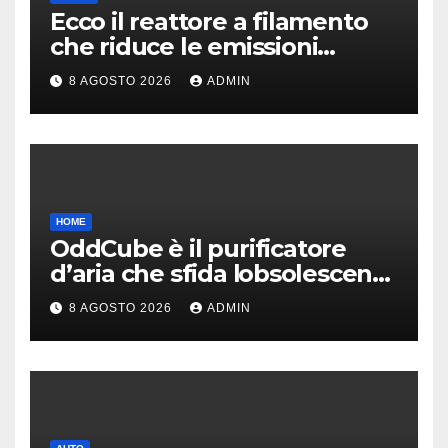
Ecco il reattore a filamento
che riduce le emissioni
dell’industria chimica
8 AGOSTO 2026
ADMIN
HOME
OddCube è il purificatore
d’aria che sfida lobsolescenza
programmata
8 AGOSTO 2026
ADMIN