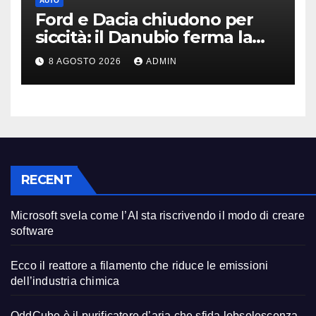
AUTO
Ford e Dacia chiudono per
siccità: il Danubio ferma la
produzione auto
8 AGOSTO 2026
ADMIN
RECENT
Microsoft svela come l’AI sta riscrivendo il modo di creare
software
Ecco il reattore a filamento che riduce le emissioni
dell’industria chimica
OddCube è il purificatore d’aria che sfida lobsolescenza