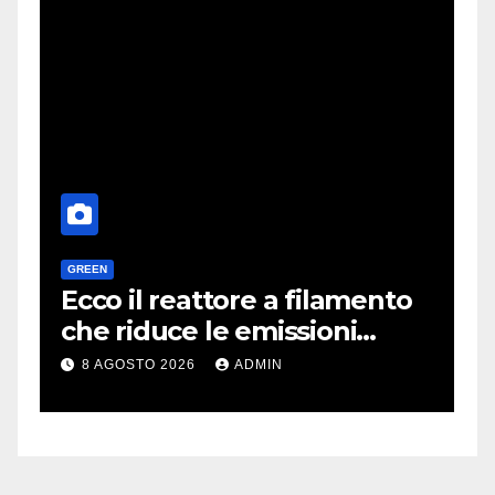
GREEN
H
a
Ecco il reattore a filamento
O
e
che riduce le emissioni
d
dell’industria chimica
l
8 AGOSTO 2026
ADMIN