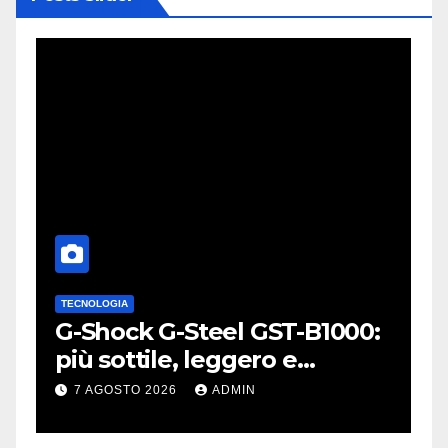
TECNOLOGIA
A
L
G-Shock G-Steel GST-B1000:
S
o
più sottile, leggero e
p
connesso
W
7 AGOSTO 2026
ADMIN