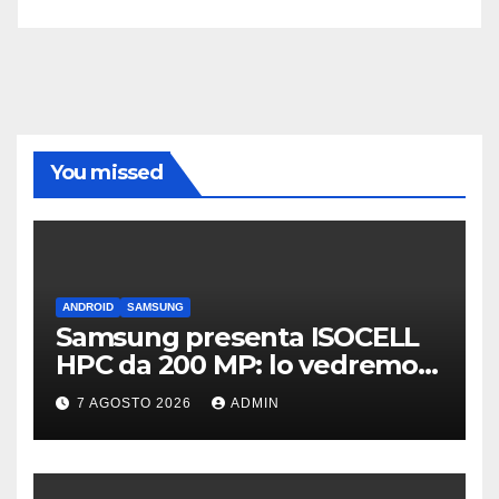
You missed
ANDROID
SAMSUNG
Samsung presenta ISOCELL
HPC da 200 MP: lo vedremo
sui Galaxy S27?
7 AGOSTO 2026
ADMIN