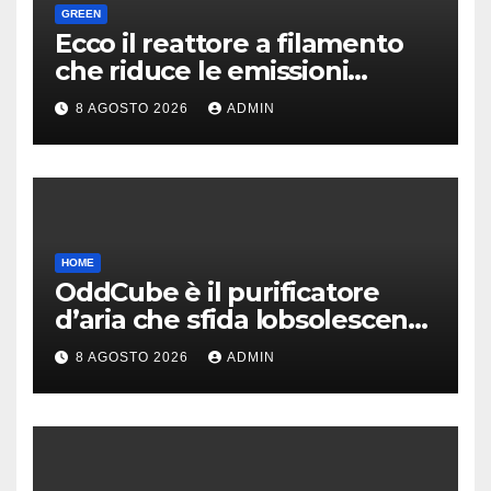
GREEN
Ecco il reattore a filamento
che riduce le emissioni
dell’industria chimica
8 AGOSTO 2026
ADMIN
HOME
OddCube è il purificatore
d’aria che sfida lobsolescenza
programmata
8 AGOSTO 2026
ADMIN