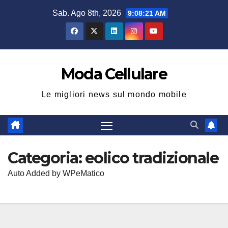
Salta
Sab. Ago 8th, 2026
9:08:22 AM
al
contenuto
Moda Cellulare
Le migliori news sul mondo mobile
Categoria:
eolico tradizionale
Auto Added by WPeMatico