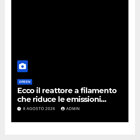
GREEN
H
a
Ecco il reattore a filamento
O
e
che riduce le emissioni
d
dell’industria chimica
l
8 AGOSTO 2026
ADMIN