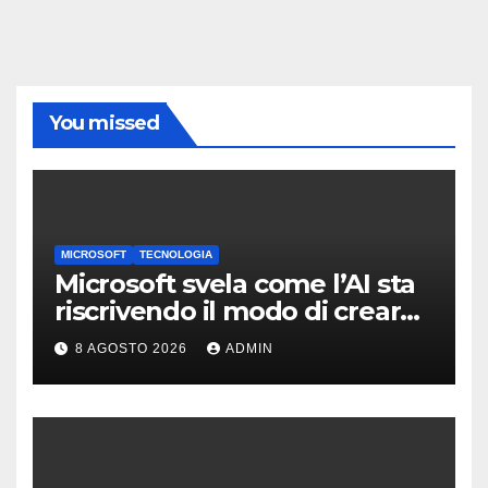
You missed
MICROSOFT
TECNOLOGIA
Microsoft svela come l’AI sta
riscrivendo il modo di creare
software
8 AGOSTO 2026
ADMIN