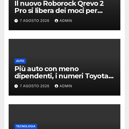
Il nuovo Roborock Qrevo 2
Pro si libera dei moci per
pulire i tappeti | PREZZO
7 AGOSTO 2026
ADMIN
AUTO
Più auto con meno
dipendenti, i numeri Toyota
che “scuotono” Volkswagen
7 AGOSTO 2026
ADMIN
TECNOLOGIA