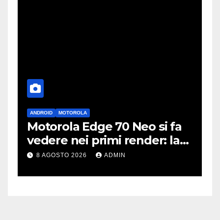
ANDROID
MOTOROLA
A
Motorola Edge 70 Neo si fa
i
vedere nei primi render: la
r
fotocamera è da 200 MP
p
8 AGOSTO 2026
ADMIN
c