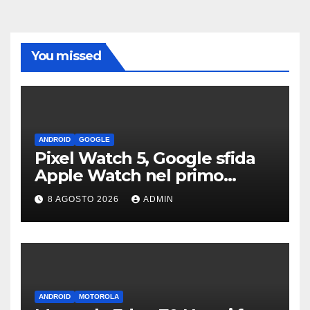
You missed
ANDROID
GOOGLE
Pixel Watch 5, Google sfida
Apple Watch nel primo
teaser: “sembra un orologio”
8 AGOSTO 2026
ADMIN
ANDROID
MOTOROLA