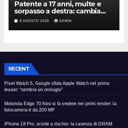
Patente a 17 anni, multe e
sorpasso a destra: cambia
tutto, nuove regole allo
8 AGOSTO 2026
ADMIN
studio
RECENT
Pixel Watch 5, Google sfida Apple Watch nel primo
teaser: “sembra un orologio”
Motorola Edge 70 Neo si fa vedere nei primi render: la
fotocamera è da 200 MP
iPhone 18 Pro, scorte a rischio: la carenza di DRAM