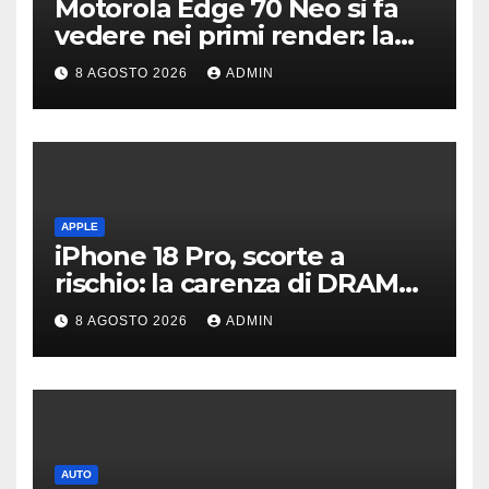
Motorola Edge 70 Neo si fa
vedere nei primi render: la
fotocamera è da 200 MP
8 AGOSTO 2026
ADMIN
APPLE
iPhone 18 Pro, scorte a
rischio: la carenza di DRAM
potrebbe far slittare le
8 AGOSTO 2026
ADMIN
consegne
AUTO