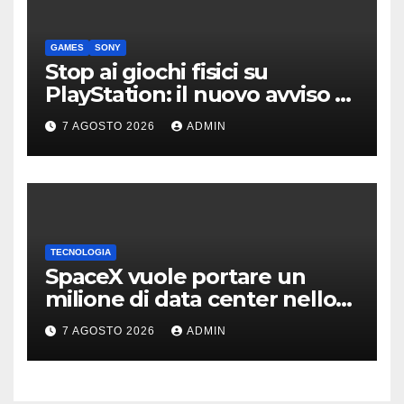
GAMES
SONY
Stop ai giochi fisici su
PlayStation: il nuovo avviso di
Sony è l’ennesima conferma
7 AGOSTO 2026
ADMIN
TECNOLOGIA
SpaceX vuole portare un
milione di data center nello
spazio: Nvidia sarà il cervello
7 AGOSTO 2026
ADMIN