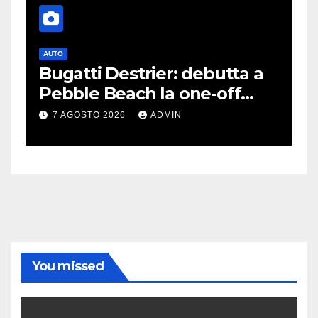
AUTO
G
Bugatti Destrier: debutta a
S
Pebble Beach la one-off
P
derivata dalla Bolide
d
7 AGOSTO 2026
ADMIN
c
You missed