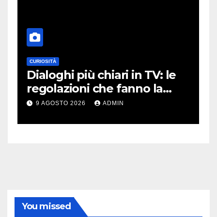
CURIOSITÀ
A
Dialoghi più chiari in TV: le
J
i
regolazioni che fanno la
b
differenza
s
9 AGOSTO 2026
ADMIN
You missed