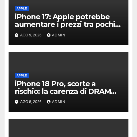
APPLE
iPhone 17: Apple potrebbe
aumentare i prezzi tra pochi
giorni
AGO 9, 2026
ADMIN
APPLE
iPhone 18 Pro, scorte a
rischio: la carenza di DRAM
potrebbe far slittare le
AGO 8, 2026
ADMIN
consegne