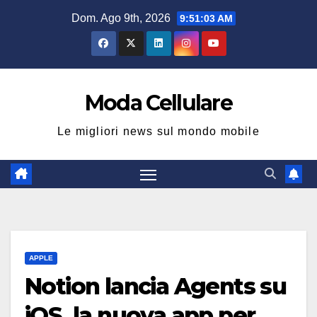
Salta
Dom. Ago 9th, 2026
9:51:04 AM
al
contenuto
Moda Cellulare
Le migliori news sul mondo mobile
APPLE
Notion lancia Agents su
iOS, la nuova app per