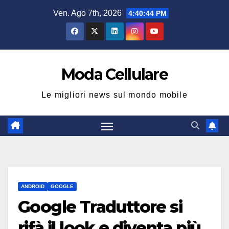
Salta
Ven. Ago 7th, 2026
4:40:45 PM
al
contenuto
Moda Cellulare
Le migliori news sul mondo mobile
ANDROID
GOOGLE
Google Traduttore si
rifà il look e diventa più