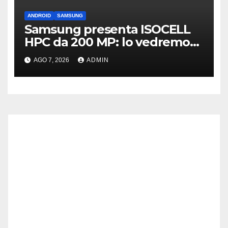
ANDROID
SAMSUNG
Samsung presenta ISOCELL
HPC da 200 MP: lo vedremo
sui Galaxy S27?
AGO 7, 2026
ADMIN