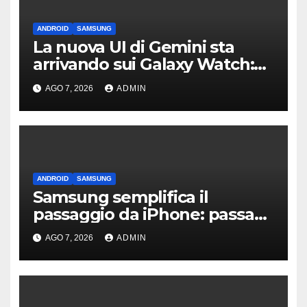
ANDROID
SAMSUNG
La nuova UI di Gemini sta
arrivando sui Galaxy Watch:
primi avvistamenti
AGO 7, 2026
ADMIN
ANDROID
SAMSUNG
Samsung semplifica il
passaggio da iPhone: passa
WhatsApp e c’è l’assistenza
AGO 7, 2026
ADMIN