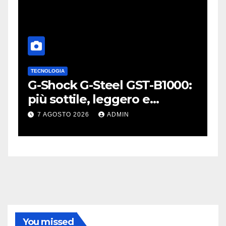
TECNOLOGIA
A
L
G-Shock G-Steel GST-B1000:
S
o
più sottile, leggero e
p
connesso
W
7 AGOSTO 2026
ADMIN
You missed