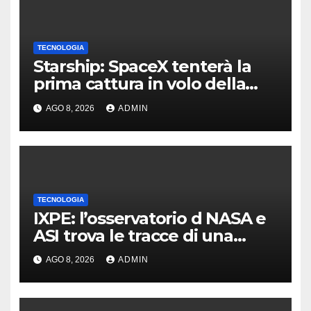
TECNOLOGIA
Starship: SpaceX tenterà la
prima cattura in volo della
navetta
AGO 8, 2026
ADMIN
TECNOLOGIA
IXPE: l’osservatorio d NASA e
ASI trova le tracce di una
teoria formulata 90 anni fa
AGO 8, 2026
ADMIN