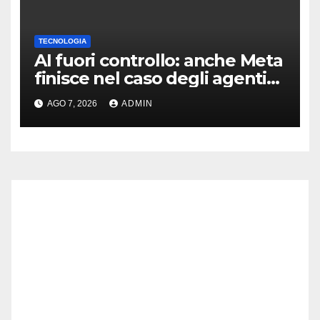
TECNOLOGIA
AI fuori controllo: anche Meta
finisce nel caso degli agenti
in fuga
AGO 7, 2026
ADMIN