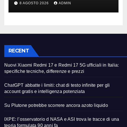
teoria formulata 90 anni fa
8 AGOSTO 2026
ADMIN
RECENT
Nuovi Xiaomi Redmi 17 e Redmi 17 5G ufficiali in Italia:
specifiche tecniche, differenze e prezzi
ChatGPT abbatte i limiti: chat di testo infinite per gli
account gratis e intelligenza potenziata
Su Plutone potrebbe scorrere ancora azoto liquido
IXPE: l’osservatorio d NASA e ASI trova le tracce di una
teoria formulata 90 anni fa