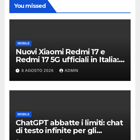
You missed
MOBILE
Nuovi Xiaomi Redmi 17 e
Redmi 17 5G ufficiali in Italia:
specifiche tecniche,
8 AGOSTO 2026
ADMIN
differenze e prezzi
MOBILE
ChatGPT abbatte i limiti: chat
di testo infinite per gli
account gratis e intelligenza