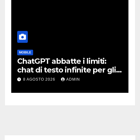
MOBILE
C
ChatGPT abbatte i limiti:
S
:
chat di testo infinite per gli
s
account gratis e intelligenza
l
8 AGOSTO 2026
ADMIN
potenziata