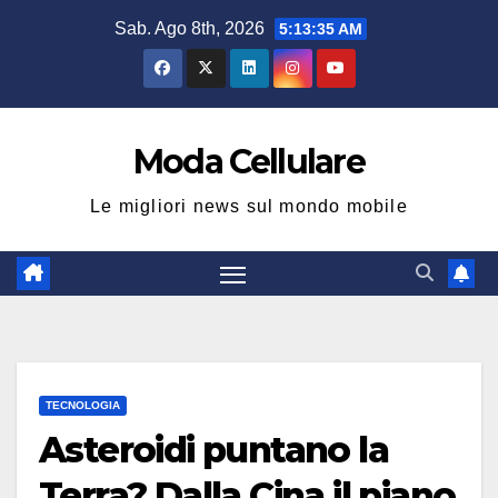
Salta
Sab. Ago 8th, 2026
5:13:36 AM
al
contenuto
Moda Cellulare
Le migliori news sul mondo mobile
TECNOLOGIA
Asteroidi puntano la
Terra? Dalla Cina il piano