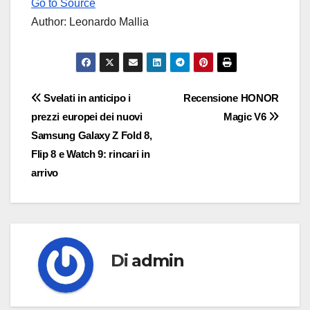
Go to Source
Author: Leonardo Mallia
Navigazione
Svelati in anticipo i
Recensione HONOR
prezzi europei dei nuovi
Magic V6
articoli
Samsung Galaxy Z Fold 8,
Flip 8 e Watch 9: rincari in
arrivo
Di
admin