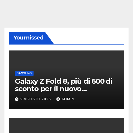
You missed
SAMSUNG
Galaxy Z Fold 8, più di 600 di
sconto per il nuovo
pieghevole di Samsung
9 AGOSTO 2026
ADMIN