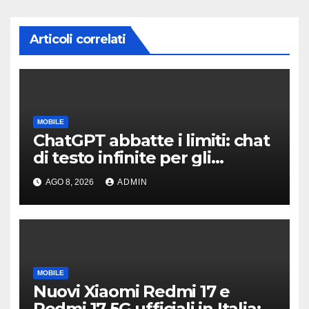
Articoli correlati
MOBILE
ChatGPT abbatte i limiti: chat
di testo infinite per gli
account gratis e intelligenza
AGO 8, 2026
ADMIN
potenziata
MOBILE
Nuovi Xiaomi Redmi 17 e
Redmi 17 5G ufficiali in Italia: