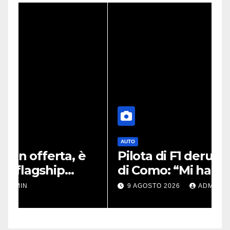
AUTO
è
Pilota di F1 derubato sul lago
di Como: “Mi hanno portato
via tutto”
9 AGOSTO 2026
ADMIN