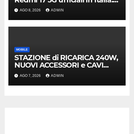
specifiche tecniche,
AGO 8, 2026
ADMIN
differenze e prezzi
MOBILE
STAZIONE di RICARICA 240W,
NUOVI ACCESSORI e CAVI
40Gb SBS
AGO 7, 2026
ADMIN