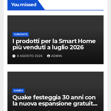
You missed
CURIOSITÀ
I prodotti per la Smart Home
più venduti a luglio 2026
8 AGOSTO 2026
ADMIN
GAMES
Quake festeggia 30 anni con
la nuova espansione gratuita
Dawn of The Machine