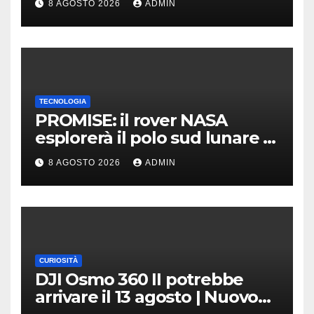
8 AGOSTO 2026
ADMIN
TECNOLOGIA
PROMISE: il rover NASA
esplorerà il polo sud lunare |
Cosa sappiamo
8 AGOSTO 2026
ADMIN
CURIOSITÀ
DJI Osmo 360 II potrebbe
arrivare il 13 agosto | Nuovo