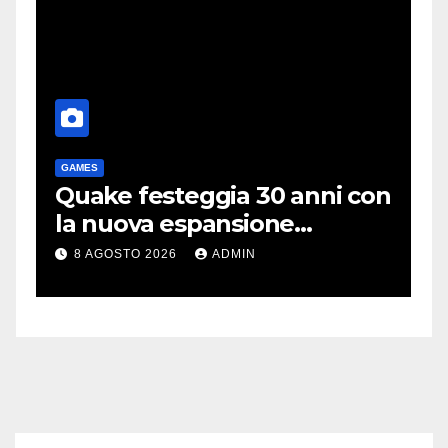
GAMES
T
me
Quake festeggia 30 anni con
P
la nuova espansione
e
gratuita Dawn of The
C
8 AGOSTO 2026
ADMIN
Machine