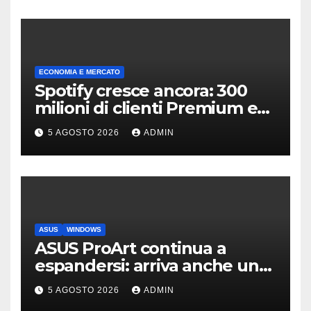
ECONOMIA E MERCATO
Spotify cresce ancora: 300
milioni di clienti Premium e
ricavi in aumento
5 AGOSTO 2026
ADMIN
ASUS
WINDOWS
ASUS ProArt continua a
espandersi: arriva anche un
box SSD di fascia alta
5 AGOSTO 2026
ADMIN