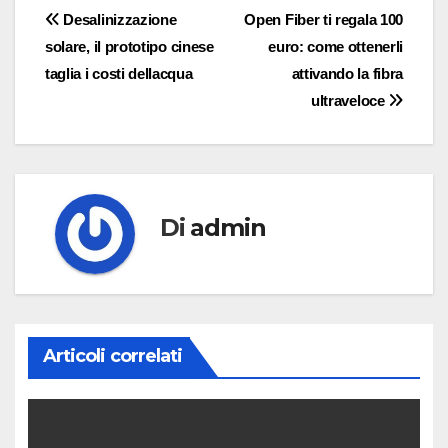
Navigazione
Desalinizzazione
Open Fiber ti regala 100
solare, il prototipo cinese
euro: come ottenerli
articoli
taglia i costi dellacqua
attivando la fibra
ultraveloce
Di
admin
Articoli correlati