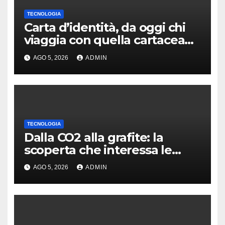
TECNOLOGIA
Carta d’identità, da oggi chi
viaggia con quella cartacea
potrebbe rimanere a terra
AGO 5, 2026
ADMIN
TECNOLOGIA
Dalla CO2 alla grafite: la
scoperta che interessa le
batterie EV
AGO 5, 2026
ADMIN