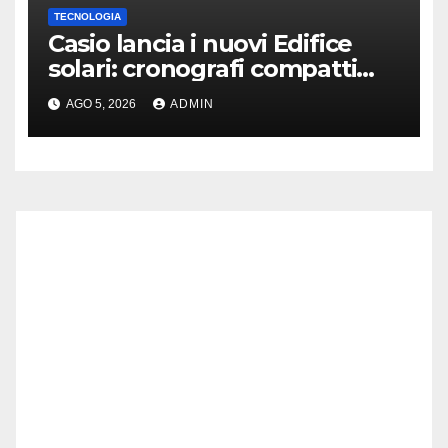
TECNOLOGIA
Casio lancia i nuovi Edifice
solari: cronografi compatti
con vetro zaffiro
AGO 5, 2026
ADMIN