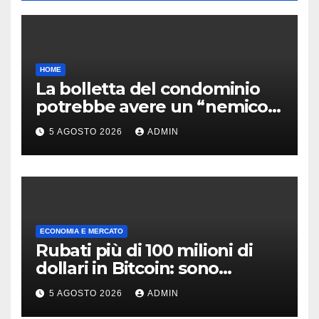
HOME
La bolletta del condominio
potrebbe avere un “nemico”
insospettabile
5 AGOSTO 2026
ADMIN
ECONOMIA E MERCATO
Rubati più di 100 milioni di
dollari in Bitcoin: sono
migliaia i wallet compromessi
5 AGOSTO 2026
ADMIN