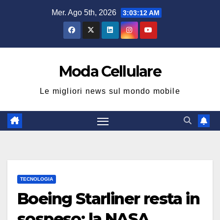
Salta
Mer. Ago 5th, 2026
3:03:13 AM
al
contenuto
Moda Cellulare
Le migliori news sul mondo mobile
TECNOLOGIA
Boeing Starliner resta in
sospeso: la NASA