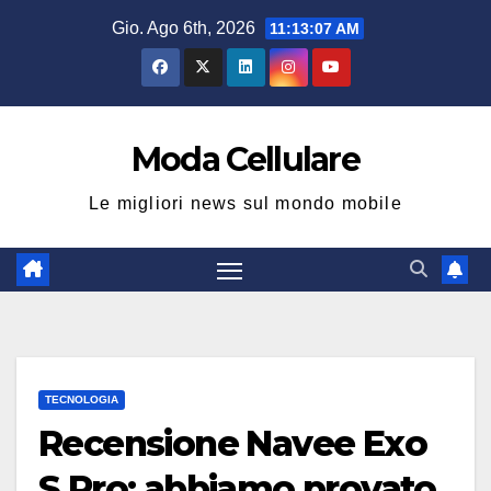
Salta
Gio. Ago 6th, 2026
11:13:08 AM
al
contenuto
Moda Cellulare
Le migliori news sul mondo mobile
TECNOLOGIA
Recensione Navee Exo
S Pro: abbiamo provato