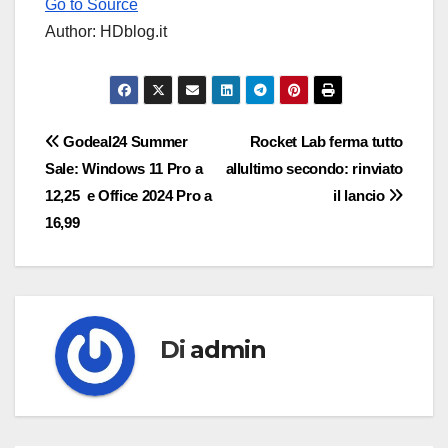
Go to Source
Author: HDblog.it
Navigazione
Godeal24 Summer
Rocket Lab ferma tutto
Sale: Windows 11 Pro a
allultimo secondo: rinviato
articoli
12,25  e Office 2024 Pro a
il lancio
16,99 
Di
admin