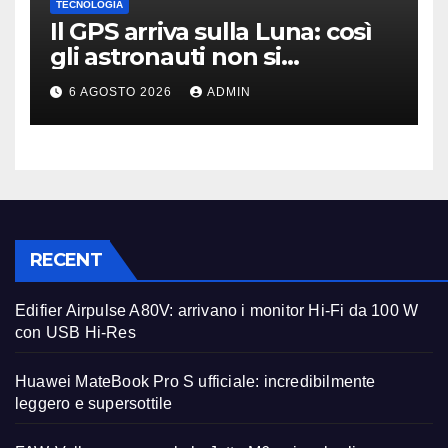
TECNOLOGIA
Il GPS arriva sulla Luna: così
gli astronauti non si
perderanno più
6 AGOSTO 2026
ADMIN
RECENT
Edifier Airpulse A80V: arrivano i monitor Hi-Fi da 100 W
con USB Hi-Res
Huawei MateBook Pro S ufficiale: incredibilmente
leggero e supersottile