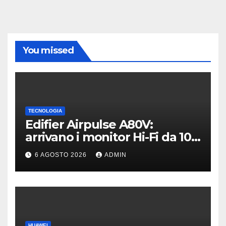
You missed
TECNOLOGIA
Edifier Airpulse A80V:
arrivano i monitor Hi-Fi da 100
W con USB Hi-Res
6 AGOSTO 2026
ADMIN
HUAWEI