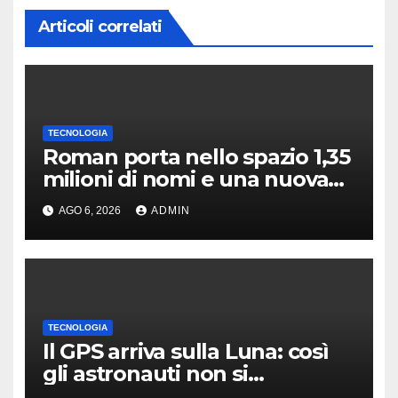
Articoli correlati
TECNOLOGIA
Roman porta nello spazio 1,35
milioni di nomi e una nuova
astronomia
AGO 6, 2026
ADMIN
TECNOLOGIA
Il GPS arriva sulla Luna: così
gli astronauti non si
perderanno più