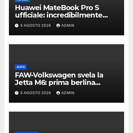
Huawei MateBook Pro S
ufficiale: incredibilmente
leggero e supersottile
6 AGOSTO 2026
ADMIN
AUTO
FAW-Volkswagen svela la
Jetta M6: prima berlina
elettrica del marchio
6 AGOSTO 2026
ADMIN