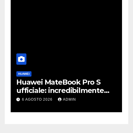
HUAWEI
A
Huawei MateBook Pro S
F
ufficiale: incredibilmente
J
leggero e supersottile
e
6 AGOSTO 2026
ADMIN