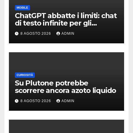
MOBILE
ChatGPT abbatte i limiti: chat
di testo infinite per gli
account gratis e intelligenza
8 AGOSTO 2026
ADMIN
potenziata
CURIOSITÀ
Su Plutone potrebbe
scorrere ancora azoto liquido
8 AGOSTO 2026
ADMIN