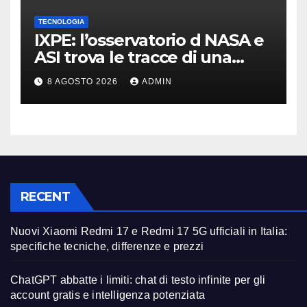
TECNOLOGIA
IXPE: l’osservatorio d NASA e
ASI trova le tracce di una
teoria formulata 90 anni fa
8 AGOSTO 2026
ADMIN
RECENT
Nuovi Xiaomi Redmi 17 e Redmi 17 5G ufficiali in Italia:
specifiche tecniche, differenze e prezzi
ChatGPT abbatte i limiti: chat di testo infinite per gli
account gratis e intelligenza potenziata