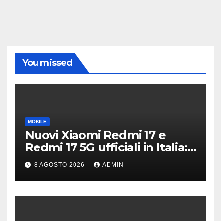
You missed
MOBILE
Nuovi Xiaomi Redmi 17 e
Redmi 17 5G ufficiali in Italia:
specifiche tecniche,
8 AGOSTO 2026
ADMIN
differenze e prezzi