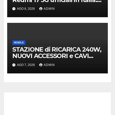
specifiche tecniche,
AGO 8, 2026
ADMIN
differenze e prezzi
MOBILE
STAZIONE di RICARICA 240W,
NUOVI ACCESSORI e CAVI
40Gb SBS
AGO 7, 2026
ADMIN