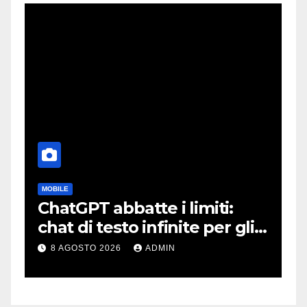
MOBILE
C
ChatGPT abbatte i limiti:
S
:
chat di testo infinite per gli
s
account gratis e intelligenza
l
8 AGOSTO 2026
ADMIN
potenziata