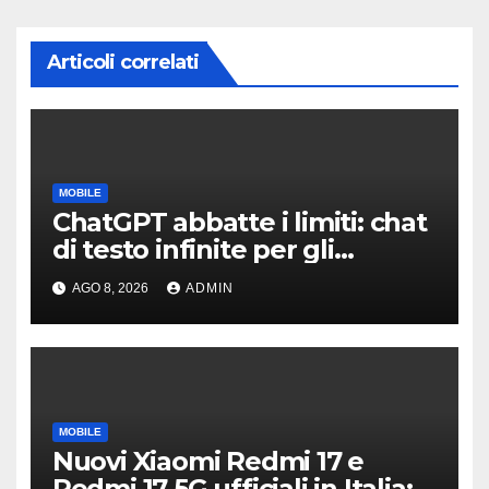
Articoli correlati
MOBILE
ChatGPT abbatte i limiti: chat
di testo infinite per gli
account gratis e intelligenza
AGO 8, 2026
ADMIN
potenziata
MOBILE
Nuovi Xiaomi Redmi 17 e
Redmi 17 5G ufficiali in Italia: