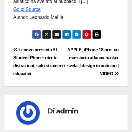
asiatico ha svelato al pubblico il […]
Go to Source
Author: Leonardo Mallia
Navigazione
Lenovo presenta AI
APPLE, iPhone 18 pro: un
Student Phone: niente
massiccio attacco hacker
articoli
distrazioni, solo strumenti
svela il design in anticipo |
educativi
VIDEO
Di
admin