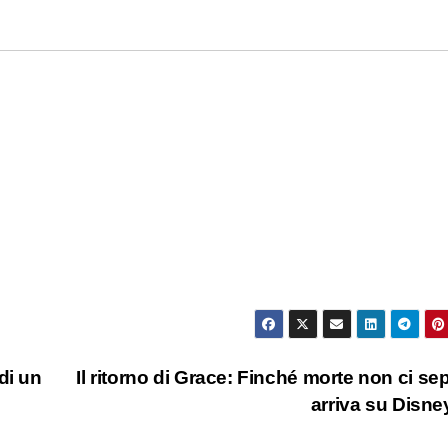
di un
Il ritorno di Grace: Finché morte non ci sep
arriva su Disn