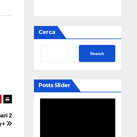
Cerca
Search
Posts Slider
ari 2
ey+