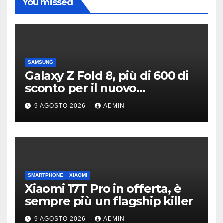
You missed
SAMSUNG
Galaxy Z Fold 8, più di 600 di
sconto per il nuovo
pieghevole di Samsung
9 AGOSTO 2026
ADMIN
SMARTPHONE
XIAOMI
Xiaomi 17T Pro in offerta, è
sempre più un flagship killer
9 AGOSTO 2026
ADMIN