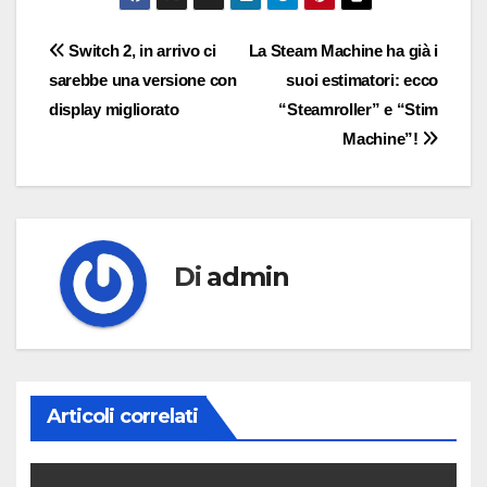
Navigazione
Switch 2, in arrivo ci
La Steam Machine ha già i
sarebbe una versione con
suoi estimatori: ecco
articoli
display migliorato
“Steamroller” e “Stim
Machine”!
Di
admin
Articoli correlati