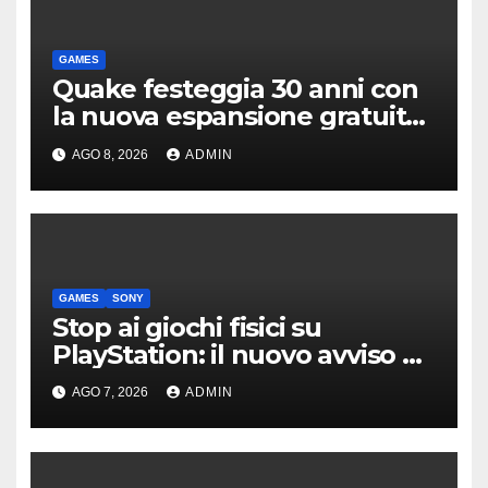
GAMES
Quake festeggia 30 anni con
la nuova espansione gratuita
Dawn of The Machine
AGO 8, 2026
ADMIN
GAMES
SONY
Stop ai giochi fisici su
PlayStation: il nuovo avviso di
Sony è l’ennesima conferma
AGO 7, 2026
ADMIN