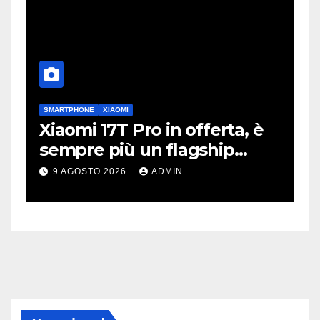
SMARTPHONE
XIAOMI
A
i
Xiaomi 17T Pro in offerta, è
P
sempre più un flagship
d
killer
v
9 AGOSTO 2026
ADMIN