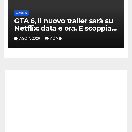
GAMES
GTA 6, il nuovo trailer sarà su
Netflix: data e ora. E scoppia
la polemica
AGO 7, 2026
ADMIN