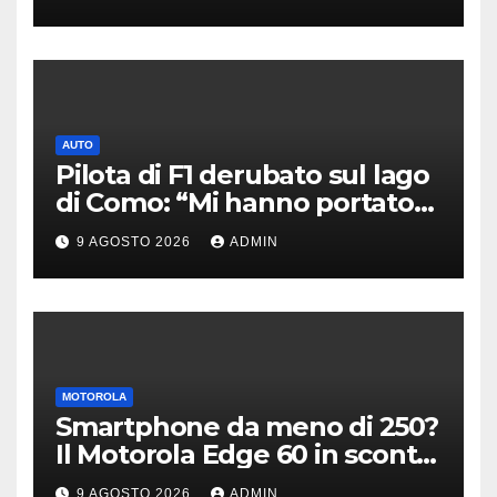
AUTO
Pilota di F1 derubato sul lago
di Como: “Mi hanno portato
via tutto”
9 AGOSTO 2026
ADMIN
MOTOROLA
Smartphone da meno di 250?
Il Motorola Edge 60 in sconto
su Amazon è il modello
9 AGOSTO 2026
ADMIN