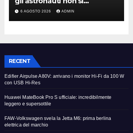
gli astronauti non si
perderanno più
6 AGOSTO 2026
ADMIN
RECENT
Edifier Airpulse A80V: arrivano i monitor Hi-Fi da 100 W
con USB Hi-Res
Huawei MateBook Pro S ufficiale: incredibilmente
leggero e supersottile
FAW-Volkswagen svela la Jetta M6: prima berlina
elettrica del marchio