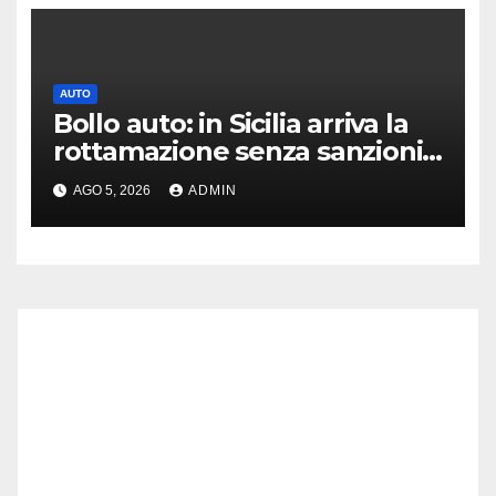
AUTO
Bollo auto: in Sicilia arriva la
rottamazione senza sanzioni
né interessi
AGO 5, 2026
ADMIN