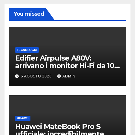
You missed
TECNOLOGIA
Edifier Airpulse A80V:
arrivano i monitor Hi-Fi da 100
W con USB Hi-Res
6 AGOSTO 2026
ADMIN
HUAWEI
Huawei MateBook Pro S
ufficiale: incredibilmente