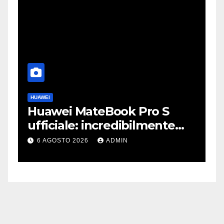
HUAWEI
A
Huawei MateBook Pro S
F
ufficiale: incredibilmente
J
leggero e supersottile
e
6 AGOSTO 2026
ADMIN