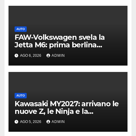
AUTO
FAW-Volkswagen svela la
Jetta M6: prima berlina
elettrica del marchio
AGO 6, 2026
ADMIN
AUTO
Kawasaki MY2027: arrivano le
nuove Z, le Ninja e la
crossover Versys 650
AGO 5, 2026
ADMIN