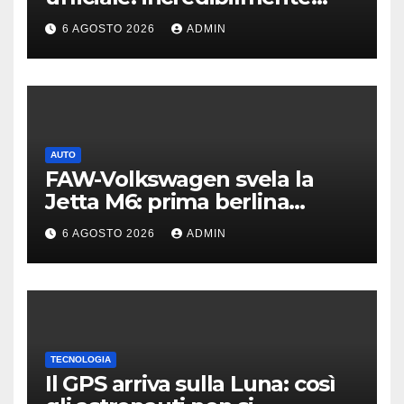
leggero e supersottile
6 AGOSTO 2026
ADMIN
AUTO
FAW-Volkswagen svela la
Jetta M6: prima berlina
elettrica del marchio
6 AGOSTO 2026
ADMIN
TECNOLOGIA
Il GPS arriva sulla Luna: così