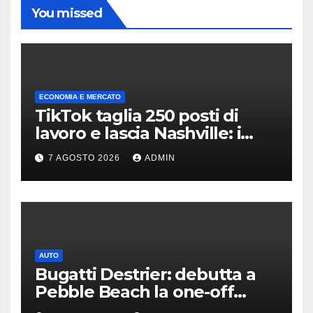
You missed
ECONOMIA E MERCATO
TikTok taglia 250 posti di
lavoro e lascia Nashville: i
motivi della scelta
7 AGOSTO 2026
ADMIN
AUTO
Bugatti Destrier: debutta a
Pebble Beach la one-off
derivata dalla Bolide