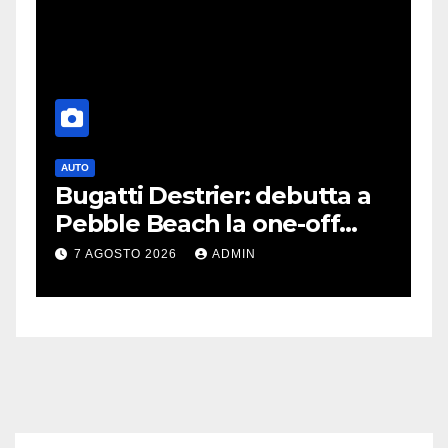
AUTO
G
Bugatti Destrier: debutta a
S
Pebble Beach la one-off
P
derivata dalla Bolide
d
7 AGOSTO 2026
ADMIN
c