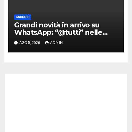
ANDROID
Grandi novità in arrivo su
WhatsApp: “@tutti” nelle
chat di gruppo e non solo
AGO 5, 2026
ADMIN