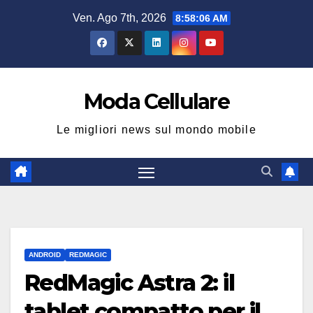
Salta
Ven. Ago 7th, 2026
8:58:07 AM
al
contenuto
Moda Cellulare
Le migliori news sul mondo mobile
ANDROID
REDMAGIC
RedMagic Astra 2: il
tablet compatto per il