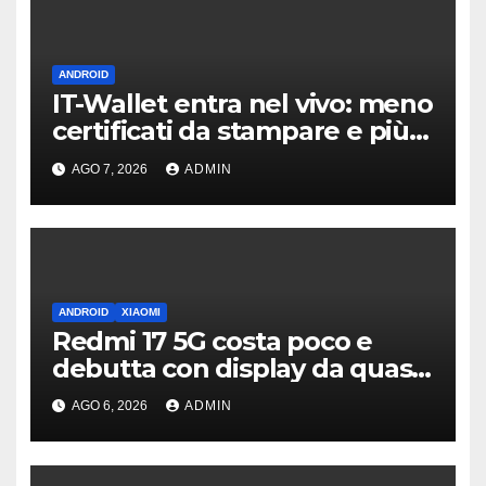
ANDROID
IT-Wallet entra nel vivo: meno
certificati da stampare e più
documenti digitali
AGO 7, 2026
ADMIN
ANDROID
XIAOMI
Redmi 17 5G costa poco e
debutta con display da quasi
7 pollici e batteria enorme
AGO 6, 2026
ADMIN