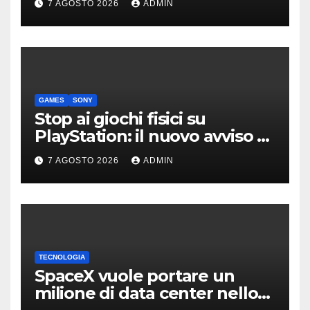
7 AGOSTO 2026
ADMIN
GAMES
SONY
Stop ai giochi fisici su
PlayStation: il nuovo avviso di
Sony è l’ennesima conferma
7 AGOSTO 2026
ADMIN
TECNOLOGIA
SpaceX vuole portare un
milione di data center nello