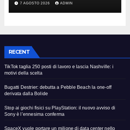
spazio: Nvidia sarà il cervello
7 AGOSTO 2026
ADMIN
RECENT
TikTok taglia 250 posti di lavoro e lascia Nashville: i
motivi della scelta
Bugatti Destrier: debutta a Pebble Beach la one-off
derivata dalla Bolide
Stop ai giochi fisici su PlayStation: il nuovo avviso di
Sony è l’ennesima conferma
SpaceX vuole portare un milione di data center nello