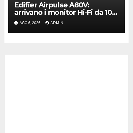
Edifier Airpulse A80V:
arrivano i monitor Hi-Fi da 100
W con USB Hi-Res
AGO 6, 2026
ADMIN