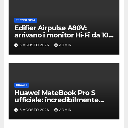
TECNOLOGIA
Edifier Airpulse A80V:
arrivano i monitor Hi-Fi da 100
W con USB Hi-Res
6 AGOSTO 2026
ADMIN
HUAWEI
Huawei MateBook Pro S
ufficiale: incredibilmente
leggero e supersottile
6 AGOSTO 2026
ADMIN