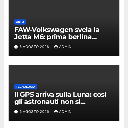
AUTO
FAW-Volkswagen svela la
Jetta M6: prima berlina
elettrica del marchio
6 AGOSTO 2026
ADMIN
TECNOLOGIA
Il GPS arriva sulla Luna: così
gli astronauti non si
perderanno più
6 AGOSTO 2026
ADMIN