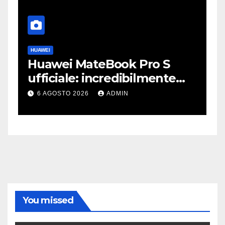
HUAWEI
A
Huawei MateBook Pro S
F
ufficiale: incredibilmente
J
leggero e supersottile
e
6 AGOSTO 2026
ADMIN
You missed