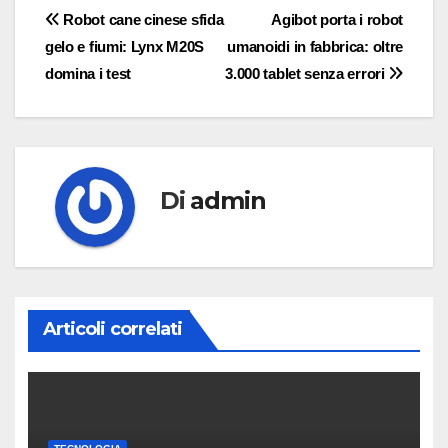
Navigazione
Robot cane cinese sfida
Agibot porta i robot
gelo e fiumi: Lynx M20S
umanoidi in fabbrica: oltre
articoli
domina i test
3.000 tablet senza errori
Di
admin
Articoli correlati