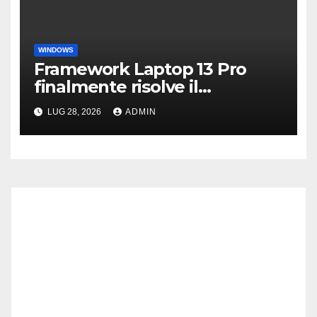
WINDOWS
Framework Laptop 13 Pro
finalmente risolve il
problema dei driver di
LUG 28, 2026
ADMIN
Windows 11