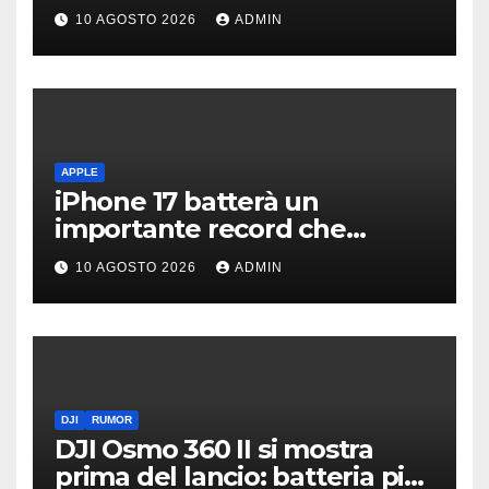
dell’erede della Fortwo
10 AGOSTO 2026
ADMIN
APPLE
iPhone 17 batterà un
importante record che
manca dai tempi del buon
10 AGOSTO 2026
ADMIN
vecchio iPhone 4
DJI
RUMOR
DJI Osmo 360 II si mostra
prima del lancio: batteria più