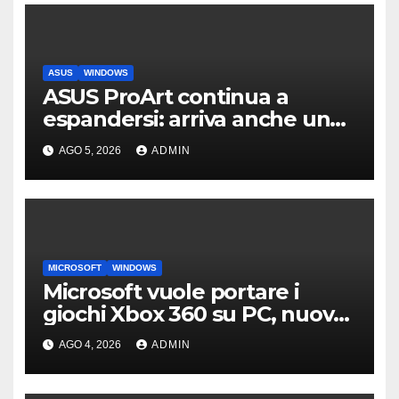
ASUS
WINDOWS
ASUS ProArt continua a
espandersi: arriva anche un
box SSD di fascia alta
AGO 5, 2026
ADMIN
MICROSOFT
WINDOWS
Microsoft vuole portare i
giochi Xbox 360 su PC, nuove
indiscrezioni
AGO 4, 2026
ADMIN