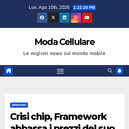
Salta
Lun. Ago 10th, 2026
1:22:21 PM
al
contenuto
Moda Cellulare
Le migliori news sul mondo mobile
WINDOWS
Crisi chip, Framework
abbassa i prezzi del suo