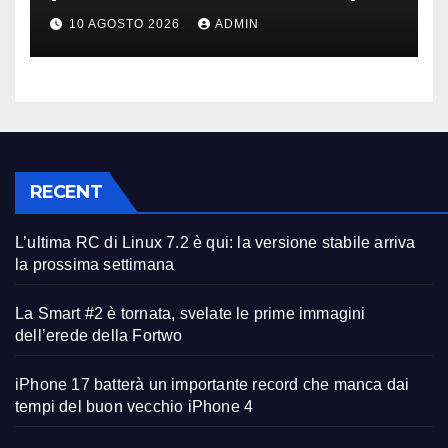
grande e video 8K
10 AGOSTO 2026
ADMIN
RECENT
L’ultima RC di Linux 7.2 è qui: la versione stabile arriva
la prossima settimana
La Smart #2 è tornata, svelate le prime immagini
dell’erede della Fortwo
iPhone 17 batterà un importante record che manca dai
tempi del buon vecchio iPhone 4