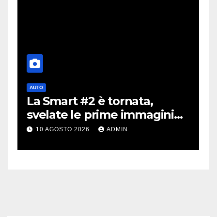
AUTO
A
La Smart #2 è tornata,
i
a
svelate le prime immagini
i
dell’erede della Fortwo
m
10 AGOSTO 2026
ADMIN
v