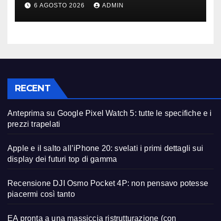
licenziamenti) dopo l’addio
6 AGOSTO 2026
ADMIN
alla Borsa?
RECENT
Anteprima su Google Pixel Watch 5: tutte le specifiche e i
prezzi trapelati
Apple e il salto all’iPhone 20: svelati i primi dettagli sui
display dei futuri top di gamma
Recensione DJI Osmo Pocket 4P: non pensavo potesse
piacermi così tanto
EA pronta a una massiccia ristrutturazione (con