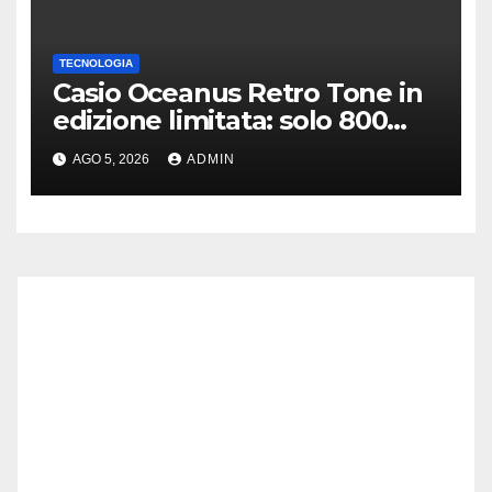
TECNOLOGIA
Casio Oceanus Retro Tone in
edizione limitata: solo 800
esemplari disponibili
AGO 5, 2026
ADMIN