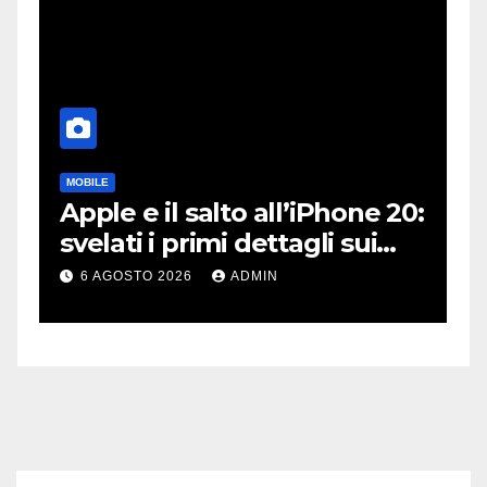
MOBILE
DJ
Apple e il salto all’iPhone 20:
R
e
svelati i primi dettagli sui
P
display dei futuri top di
p
6 AGOSTO 2026
ADMIN
gamma