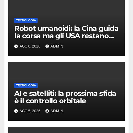
TECNOLOGIA
Robot umanoidi: la Cina guida
la corsa ma gli USA restano
davanti nella qualità
AGO 6, 2026
ADMIN
TECNOLOGIA
AI e satelliti: la prossima sfida
è il controllo orbitale
AGO 5, 2026
ADMIN