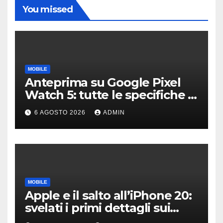
You missed
MOBILE
Anteprima su Google Pixel
Watch 5: tutte le specifiche e
i prezzi trapelati
6 AGOSTO 2026
ADMIN
MOBILE
Apple e il salto all’iPhone 20:
svelati i primi dettagli sui
display dei futuri top di