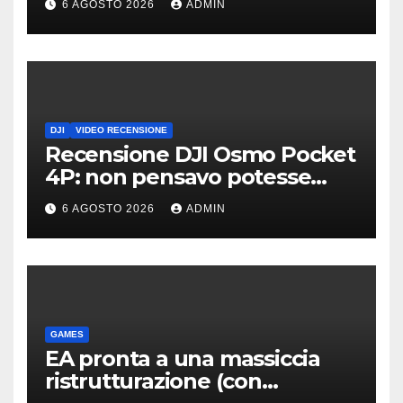
6 AGOSTO 2026
ADMIN
gamma
DJI
VIDEO RECENSIONE
Recensione DJI Osmo Pocket
4P: non pensavo potesse
piacermi così tanto
6 AGOSTO 2026
ADMIN
GAMES
EA pronta a una massiccia
ristrutturazione (con