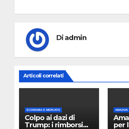
articoli
Di
admin
Articoli correlati
ECONOMIA E MERCATO
AMAZON
Colpo ai dazi di
Ama
Trump: i rimborsi
per 