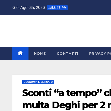
Salta
Gio. Ago 6th, 2026
1:52:48 PM
al
contenuto
HOME
CONTATTI
PRIVACY P
ECONOMIA E MERCATO
Sconti “a tempo” ch
multa Deghi per 2 