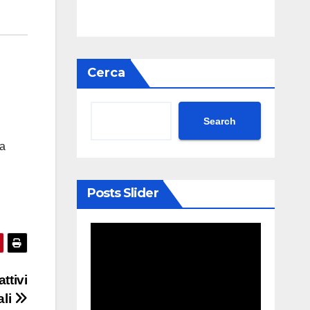
Cerca
Search
na
Posts Slider
ttivi
ali