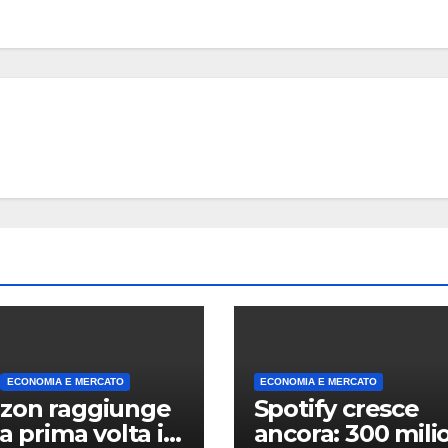
ANDROID
XIAOMI
Redmi 
costa 
debutt
6 AGOSTO 2
displa
quasi 7
e batte
enorm
ECONOMIA E MERCATO
ECONOMIA E MERCATO
zon raggiunge
Spotify cresce
la prima volta i
ancora: 300 mili