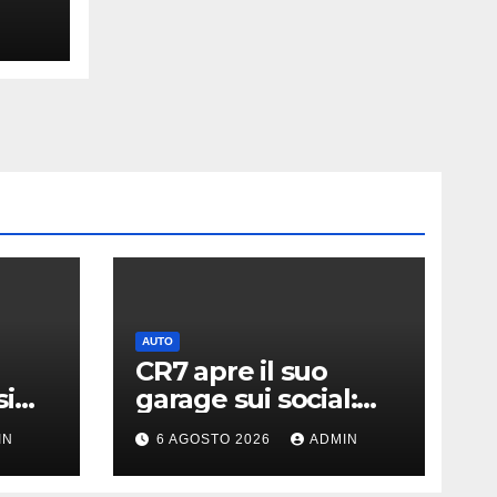
um e
o
AUTO
CR7 apre il suo
si
garage sui social:
ato i
svelati i “giocattoli”
IN
6 AGOSTO 2026
ADMIN
llari
da oltre 40 milioni