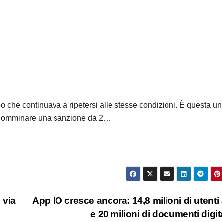
 che continuava a ripetersi alle stesse condizioni. È questa u
 a comminare una sanzione da 2…
 via
App IO cresce ancora: 14,8 milioni di utenti a
e 20 milioni di documenti digit