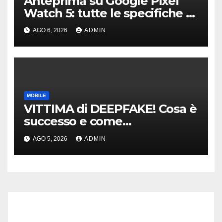
Anteprima su Google Pixel
Watch 5: tutte le specifiche e
i prezzi trapelati
AGO 6, 2026
ADMIN
MOBILE
VITTIMA di DEEPFAKE! Cosa è
successo e come
DIFENDERSI!
AGO 5, 2026
ADMIN