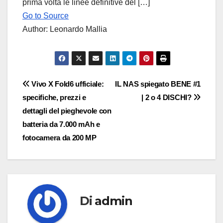
prima volta le linee definitive del […]
Go to Source
Author: Leonardo Mallia
Navigazione
Vivo X Fold6 ufficiale:
IL NAS spiegato BENE #1
specifiche, prezzi e
| 2 o 4 DISCHI?
articoli
dettagli del pieghevole con
batteria da 7.000 mAh e
fotocamera da 200 MP
Di
admin