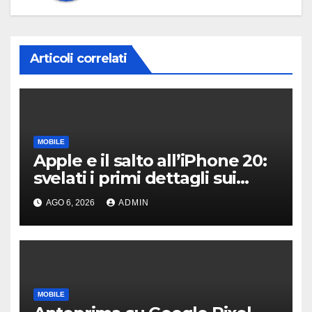
Articoli correlati
MOBILE
Apple e il salto all’iPhone 20:
svelati i primi dettagli sui
display dei futuri top di
AGO 6, 2026
ADMIN
gamma
MOBILE