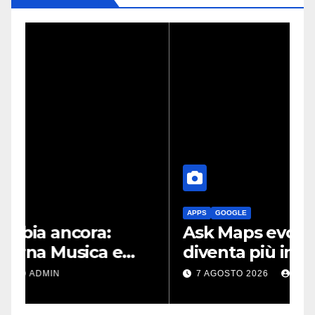
APPS
GOOGLE
Ask Maps evolve: così Maps
diventa più intelligente
grazie a Gemini
7 AGOSTO 2026
ADMIN