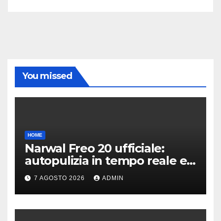
You missed
HOME
Narwal Freo 20 ufficiale:
autopulizia in tempo reale e
speciale design in tessuto
7 AGOSTO 2026
ADMIN