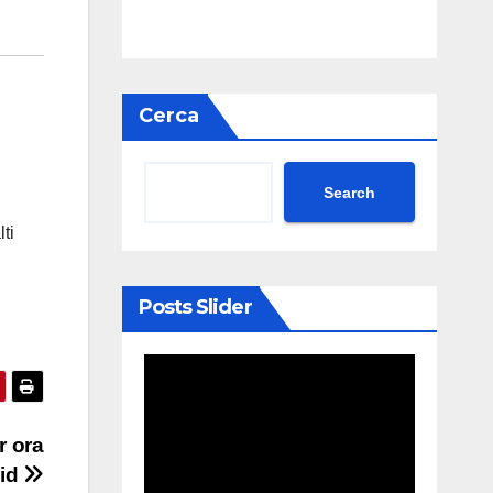
Cerca
Search
ti
Posts Slider
r ora
oid