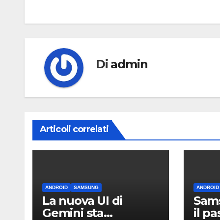
articoli
Di
admin
Articoli correlati
ANDROID
SAMSUNG
ANDROID
La nuova UI di
Sams
Gemini sta
il p