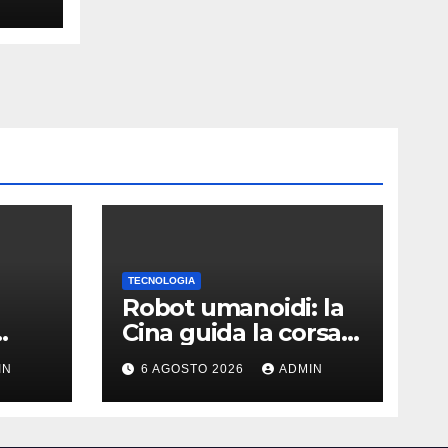
TECNOLOGIA
Robot umanoidi: la
Cina guida la corsa
e li
ma gli USA restano
IN
6 AGOSTO 2026
ADMIN
ù
davanti nella qualità