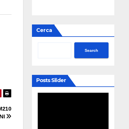
Cerca
Search
Posts Slider
 M210
NI