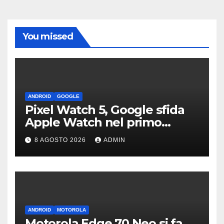
You missed
ANDROID
GOOGLE
Pixel Watch 5, Google sfida
Apple Watch nel primo
teaser: “sembra un orologio”
8 AGOSTO 2026
ADMIN
ANDROID
MOTOROLA
Motorola Edge 70 Neo si fa