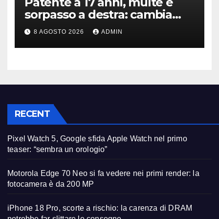
Patente a 17 anni, multe e
sorpasso a destra: cambia
tutto, nuove regole allo
8 AGOSTO 2026
ADMIN
studio
RECENT
Pixel Watch 5, Google sfida Apple Watch nel primo
teaser: “sembra un orologio”
Motorola Edge 70 Neo si fa vedere nei primi render: la
fotocamera è da 200 MP
iPhone 18 Pro, scorte a rischio: la carenza di DRAM
potrebbe far slittare le consegne