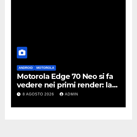
ANDROID
MOTOROLA
A
Motorola Edge 70 Neo si fa
i
vedere nei primi render: la
r
fotocamera è da 200 MP
p
8 AGOSTO 2026
ADMIN
c