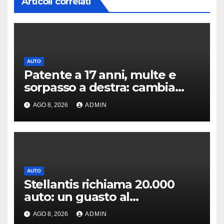
Articoli correlati
AUTO
Patente a 17 anni, multe e
sorpasso a destra: cambia
tutto, nuove regole allo
AGO 8, 2026
ADMIN
studio
AUTO
Stellantis richiama 20.000
auto: un guasto al
servosterzo potrebbe
AGO 8, 2026
ADMIN
provocare un incendio