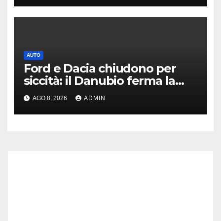
AUTO
Ford e Dacia chiudono per
siccità: il Danubio ferma la
produzione auto
AGO 8, 2026
ADMIN