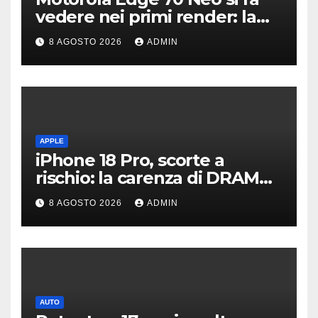
vedere nei primi render: la
fotocamera è da 200 MP
8 AGOSTO 2026
ADMIN
APPLE
iPhone 18 Pro, scorte a
rischio: la carenza di DRAM
potrebbe far slittare le
8 AGOSTO 2026
ADMIN
consegne
AUTO