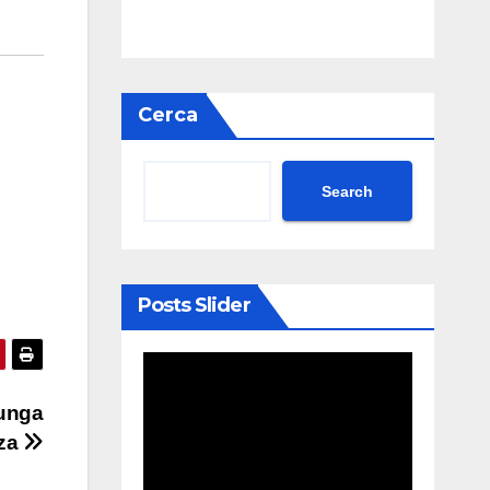
Cerca
Search
Posts Slider
lunga
nza