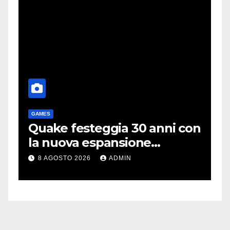
GAMES
T
me
Quake festeggia 30 anni con
P
la nuova espansione
e
gratuita Dawn of The
C
8 AGOSTO 2026
ADMIN
Machine