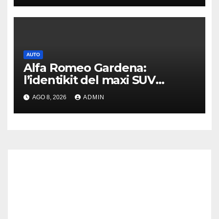
AUTO
Alfa Romeo Gardena:
l’identikit del maxi SUV
immaginato per Usa e Cina
AGO 8, 2026
ADMIN