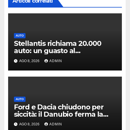
Articoli correlati
AUTO
Stellantis richiama 20.000
auto: un guasto al
servosterzo potrebbe
AGO 8, 2026
ADMIN
provocare un incendio
AUTO
Ford e Dacia chiudono per
siccità: il Danubio ferma la
produzione auto
AGO 8, 2026
ADMIN