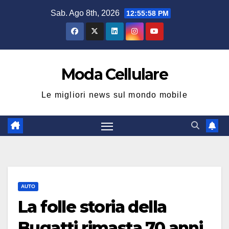
Salta
Sab. Ago 8th, 2026
12:55:59 PM
al
contenuto
Moda Cellulare
Le migliori news sul mondo mobile
AUTO
La folle storia della
Bugatti rimasta 70 anni