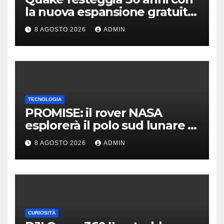
la nuova espansione gratuita
Dawn of The Machine
8 AGOSTO 2026
ADMIN
TECNOLOGIA
PROMISE: il rover NASA
esplorerà il polo sud lunare |
Cosa sappiamo
8 AGOSTO 2026
ADMIN
CURIOSITÀ