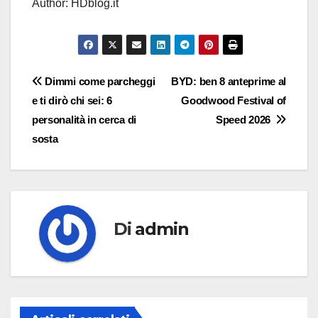
Author: HDblog.it
Navigazione
Dimmi come parcheggi
BYD: ben 8 anteprime al
e ti dirò chi sei: 6
Goodwood Festival of
articoli
personalità in cerca di
Speed 2026
sosta
Di
admin