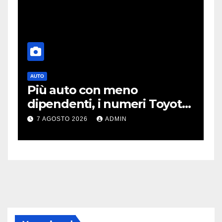
AUTO
T
Più auto con meno
O
dipendenti, i numeri Toyota
p
che “scuotono” Volkswagen
o
7 AGOSTO 2026
ADMIN