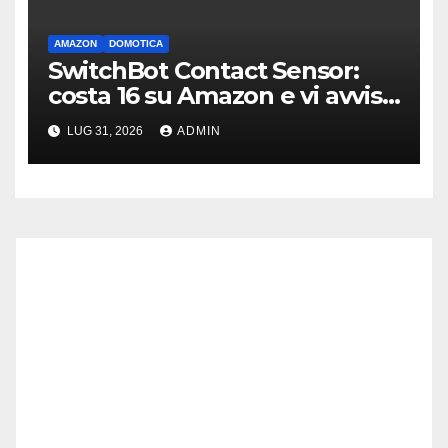
AMAZON
DOMOTICA
SwitchBot Contact Sensor:
costa 16 su Amazon e vi avvisa
se qualcuno apre porte o
LUG 31, 2026
ADMIN
finestre