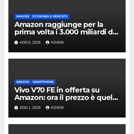
AMAZON
ECONOMIA E MERCATO
Amazon raggiunge per la
prima volta i 3.000 miliardi di
capitalizzazione
AGO 6, 2026
ADMIN
AMAZON
SMARTPHONE
Vivo V70 FE in offerta su
Amazon: ora il prezzo è quello
giusto?
AGO 1, 2026
ADMIN