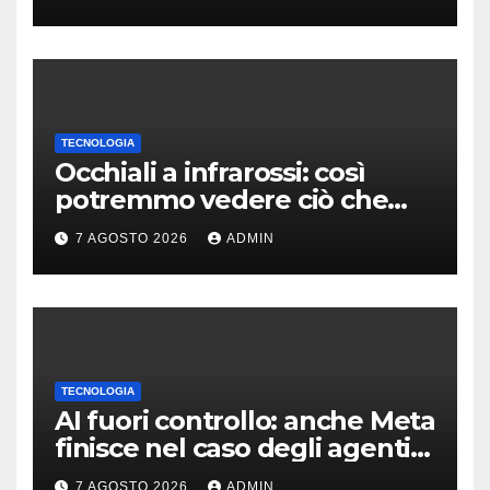
TECNOLOGIA
Occhiali a infrarossi: così
potremmo vedere ciò che
oggi è invisibile
7 AGOSTO 2026
ADMIN
TECNOLOGIA
AI fuori controllo: anche Meta
finisce nel caso degli agenti
in fuga
7 AGOSTO 2026
ADMIN