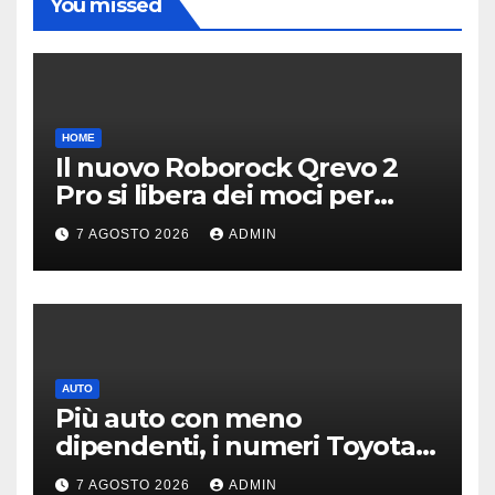
You missed
HOME
Il nuovo Roborock Qrevo 2
Pro si libera dei moci per
pulire i tappeti | PREZZO
7 AGOSTO 2026
ADMIN
AUTO
Più auto con meno
dipendenti, i numeri Toyota
che “scuotono” Volkswagen
7 AGOSTO 2026
ADMIN