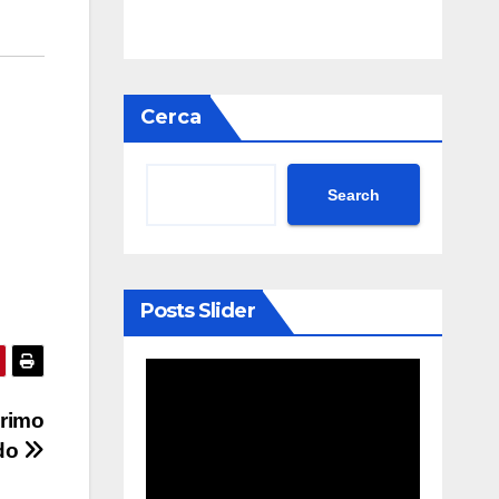
Cerca
Search
Posts Slider
primo
ndo